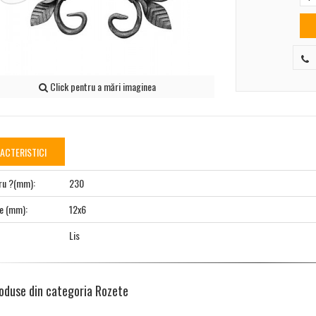
Click pentru a mări imaginea
ACTERISTICI
ru ?(mm):
230
e (mm):
12x6
Lis
roduse din categoria Rozete