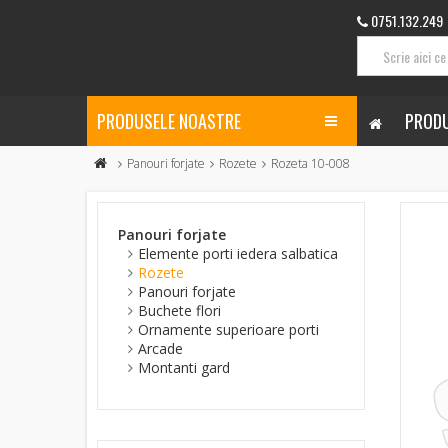
0751.132.249
PRODUSELE NOASTRE
PRODU
Panouri forjate
Rozete
Rozeta 10-008
Panouri forjate
Elemente porti iedera salbatica
Rozete
Panouri forjate
Buchete flori
Ornamente superioare porti
Arcade
Montanti gard