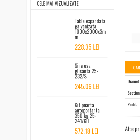
CELE MAI VIZUALIZATE
Tabla expandata
galvanizata
1000x2000x3m
m
228.35 LEI
Sina usa
CAR
glisanta 25-
232/S
Diamet
245.06 LEI
Sectiun
Profil:
Kit poarta
autoportanta
350 kg 25-
241/KIT
Alte p
572.18 LEI