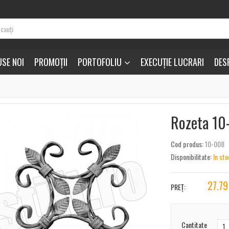
SE NOI
PROMOȚII
PORTOFOLIU
EXECUȚIE LUCRARI
DES
Rozeta 10
Cod produs:
10-008
Disponibilitate:
In sto
27.79
PREȚ:
Cantitate