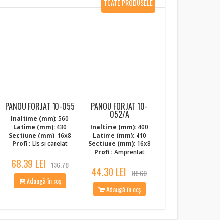
TOATE PRODUSELE
NOI
PANOU FORJAT 10-055
PANOU FORJAT 10-
052/A
Inaltime (mm):
560
Latime (mm):
430
Inaltime (mm):
400
Sectiune (mm):
16x8
Latime (mm):
410
Profil:
LIs si canelat
Sectiune (mm):
16x8
Profil:
Amprentat
68.39 LEI
136.78
44.30 LEI
88.60
Adaugă în coș
Adaugă în coș