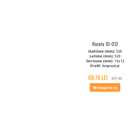
Rozeta 10-012
Inaltime (mm):
520
Latime (mm):
520
Sectiune (mm):
12x12
Profil:
Amprentat
68.76 LEI
$17.96
Adaugă în coș