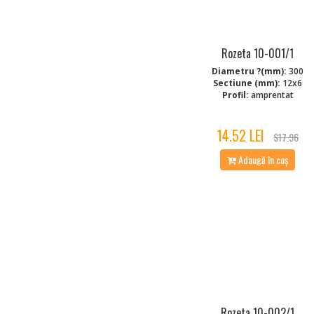
Rozeta 10-001/1
Diametru ?(mm):
300
Sectiune (mm):
12x6
Profil:
amprentat
14.52 LEI
$17.96
Adaugă în coș
Rozeta 10-002/1