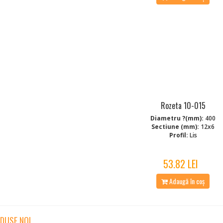
Rozeta 10-015
Diametru ?(mm):
400
Sectiune (mm):
12x6
Profil:
Lis
53.82 LEI
Adaugă în coș
DUSE NOI