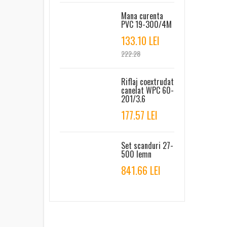
Mana curenta
PVC 19-300/4M
133.10 LEI
222.28
Riflaj coextrudat
canelat WPC 60-
201/3.6
177.57 LEI
Set scanduri 27-
500 lemn
841.66 LEI