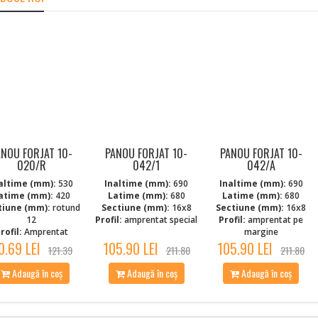
ANOU FORJAT 10-
PANOU FORJAT 10-
PANOU FORJAT 10-
020/R
042/1
042/A
altime (mm):
530
Inaltime (mm):
690
Inaltime (mm):
690
atime (mm):
420
Latime (mm):
680
Latime (mm):
680
tiune (mm):
rotund
Sectiune (mm):
16x8
Sectiune (mm):
16x8
12
Profil:
amprentat special
Profil:
amprentat pe
rofil:
Amprentat
margine
0.69 LEI
105.90 LEI
105.90 LEI
121.39
211.80
211.80
Adaugă în coș
Adaugă în coș
Adaugă în coș