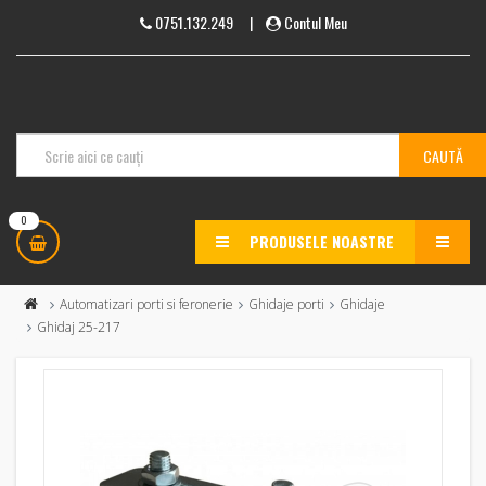
0751.132.249
|
Contul Meu
0
PRODUSELE NOASTRE
MENU
Automatizari porti si feronerie
Ghidaje porti
Ghidaje
Ghidaj 25-217