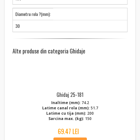
Diametru rola ?(mm):
30
Alte produse din categoria Ghidaje
Ghidaj 25-181
Inaltime (mm):
74.2
Latime canal rola (mm):
51.7
Latime cu tija (mm):
200
Sarcina max. (kg):
150
69.47 LEI