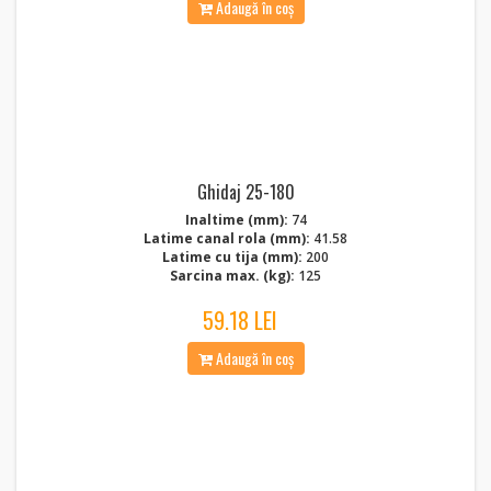
Adaugă în coș
Ghidaj 25-180
Inaltime (mm):
74
Latime canal rola (mm):
41.58
Latime cu tija (mm):
200
Sarcina max. (kg):
125
59.18 LEI
Adaugă în coș