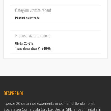
Categorii vizitate recent
Panouri balustrade
Produse vizitate recent
Ghidaj 25-217
Teava decorativa 21-740/6m
DESPRE NOI
...peste 20 de ani de experienta in domeniul fierului forjat
Societatea Comerciala Stift Lux Design SRL. a fost infiintata in