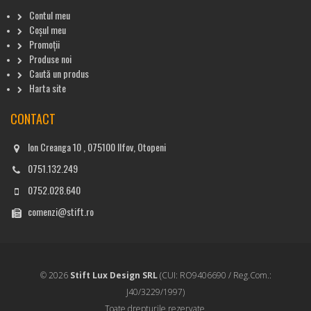
Contul meu
Coșul meu
Promoții
Produse noi
Caută un produs
Harta site
CONTACT
Ion Creanga 10 , 075100 Ilfov, Otopeni
0751.132.249
0752.028.640
comenzi@stift.ro
© 2026
Stift Lux Design SRL
(CUI: RO9406690 / Reg.Com.:
J40/3229/1997)
Toate drepturile rezervate.