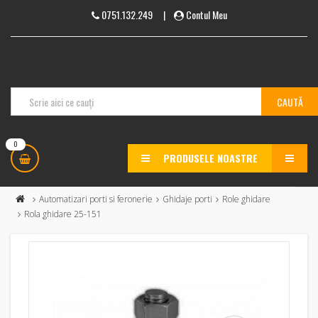
0751.132.249
|
Contul Meu
0
PRODUSELE NOASTRE
MENU
Automatizari porti si feronerie
Ghidaje porti
Role ghidare
Rola ghidare 25-151