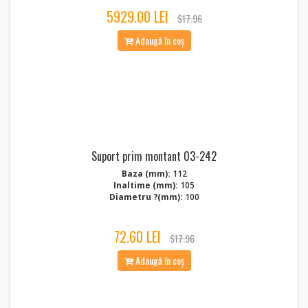
5929.00 LEI
$17.96
Adaugă în coș
Suport prim montant 03-242
Baza (mm):
112
Inaltime (mm):
105
Diametru ?(mm):
100
72.60 LEI
$17.96
Adaugă în coș