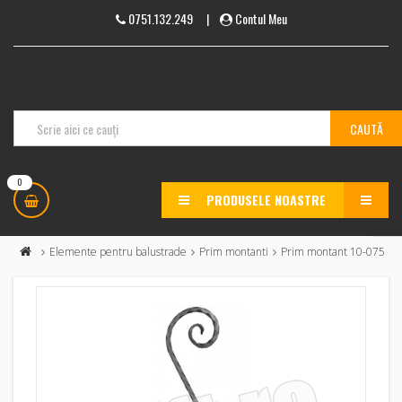
0751.132.249
|
Contul Meu
0
PRODUSELE NOASTRE
MENU
Elemente pentru balustrade
Prim montanti
Prim montant 10-075