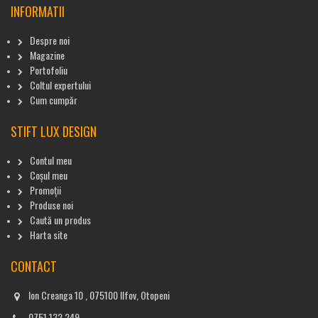
INFORMATII
Despre noi
Magazine
Portofoliu
Coltul expertului
Cum cumpăr
STIFT LUX DESIGN
Contul meu
Coșul meu
Promoții
Produse noi
Caută un produs
Harta site
CONTACT
Ion Creanga 10 , 075100 Ilfov, Otopeni
0751.132.249