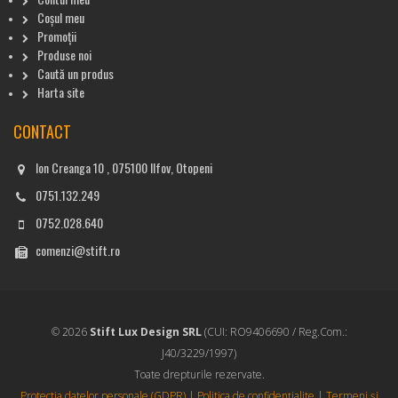
Coșul meu
Promoții
Produse noi
Caută un produs
Harta site
CONTACT
Ion Creanga 10 , 075100 Ilfov, Otopeni
0751.132.249
0752.028.640
comenzi@stift.ro
© 2026
Stift Lux Design SRL
(CUI: RO9406690 / Reg.Com.:
J40/3229/1997)
Toate drepturile rezervate.
Protectia datelor personale (GDPR)
|
Politica de confidențialite
|
Termeni și