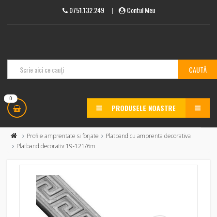
0751.132.249
|
Contul Meu
0
PRODUSELE NOASTRE
MENU
Profile amprentate si forjate
Platband cu amprenta decorativa
Platband decorativ 19-121/6m