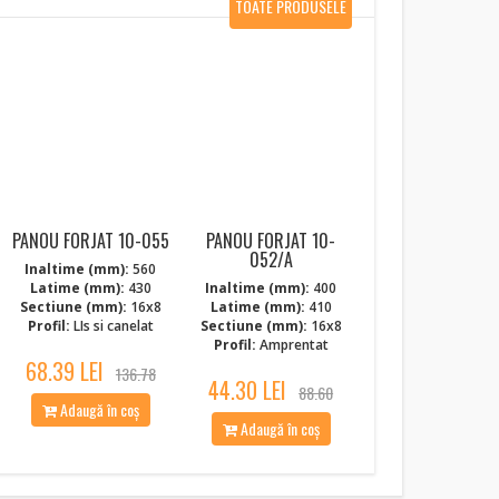
TOATE PRODUSELE
NOI
PANOU FORJAT 10-055
PANOU FORJAT 10-
052/A
Inaltime (mm):
560
Latime (mm):
430
Inaltime (mm):
400
Sectiune (mm):
16x8
Latime (mm):
410
Profil:
LIs si canelat
Sectiune (mm):
16x8
Profil:
Amprentat
68.39 LEI
136.78
44.30 LEI
88.60
Adaugă în coș
Adaugă în coș