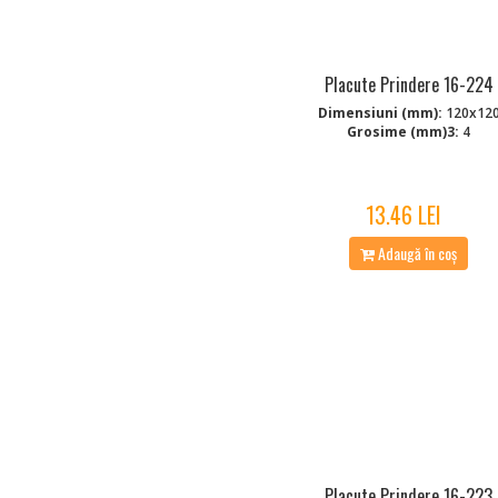
Placute Prindere 16-224
Dimensiuni (mm):
120x12
Grosime (mm)3:
4
13.46 LEI
Adaugă în coș
Placute Prindere 16-223