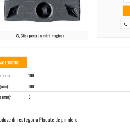
Click pentru a mări imaginea
ACTERISTICI
e (mm):
100
 (mm):
100
e (mm):
6
oduse din categoria Placute de prindere