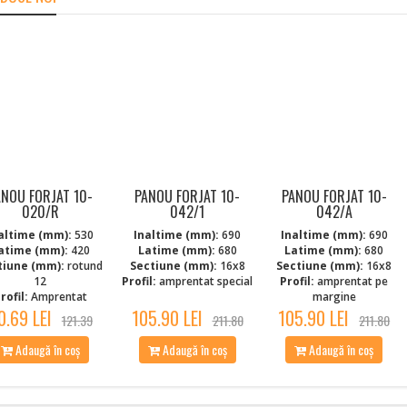
ANOU FORJAT 10-
PANOU FORJAT 10-
PANOU FORJAT 10-
020/R
042/1
042/A
altime (mm):
530
Inaltime (mm):
690
Inaltime (mm):
690
atime (mm):
420
Latime (mm):
680
Latime (mm):
680
tiune (mm):
rotund
Sectiune (mm):
16x8
Sectiune (mm):
16x8
12
Profil:
amprentat special
Profil:
amprentat pe
rofil:
Amprentat
margine
0.69 LEI
105.90 LEI
105.90 LEI
121.39
211.80
211.80
Adaugă în coș
Adaugă în coș
Adaugă în coș