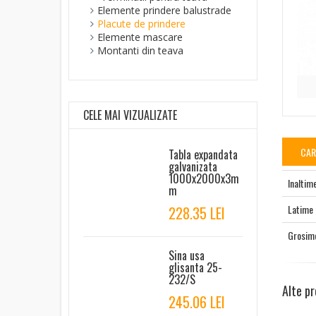
Elemente prindere balustrade
Placute de prindere
Elemente mascare
Montanti din teava
CELE MAI VIZUALIZATE
CAR
Tabla expandata
galvanizata
1000x2000x3m
Inaltim
m
Latime
228.35 LEI
Grosim
Sina usa
glisanta 25-
232/S
Alte pr
245.06 LEI