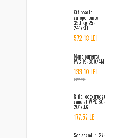
Kit poarta
autoportanta
350 kg 25-
241/KIT
572.18 LEI
Mana curenta
PVC 19-300/4M
133.10 LEI
222.28
Riflaj coextrudat
canelat WPC 60-
201/3.6
177.57 LEI
Set scanduri 27-