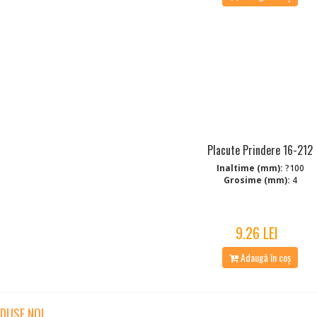
Placute Prindere 16-212
Inaltime (mm):
?100
Grosime (mm):
4
9.26 LEI
Adaugă în coș
DUSE NOI