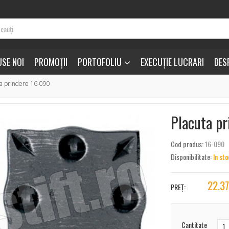
SE NOI
PROMOȚII
PORTOFOLIU
EXECUȚIE LUCRARI
DES
ta prindere 16-090
Placuta p
Cod produs:
16-090
Disponibilitate:
In sto
22.3
PREȚ:
Cantitate