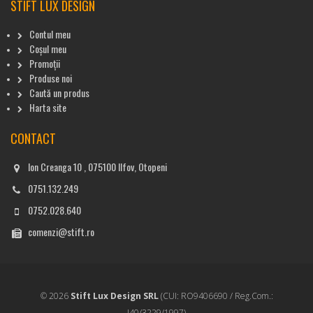
STIFT LUX DESIGN
Contul meu
Coșul meu
Promoții
Produse noi
Caută un produs
Harta site
CONTACT
Ion Creanga 10 , 075100 Ilfov, Otopeni
0751.132.249
0752.028.640
comenzi@stift.ro
© 2026
Stift Lux Design SRL
(CUI: RO9406690 / Reg.Com.:
J40/3229/1997)