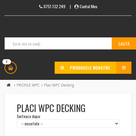
0751.132.249
|
Contul Meu
0
PRODUSELE NOASTRE
MENU
PROFILE WPC
Placi WPC Decking
PLACI WPC DECKING
Sorteaza dupa: