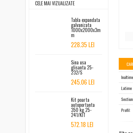
CELE MAI VIZUALIZATE
Tabla expandata
galvanizata
1000x2000x3m
m
228.35 LEI
Sina usa
CAR
glisanta 25-
232/S
Inaltim
245.06 LEI
Latime
Sectiun
Kit poarta
autoportanta
350 kg 25-
Profil:
241/KIT
572.18 LEI