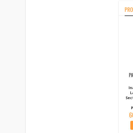
PRO
P
In
L
Sec
P
6