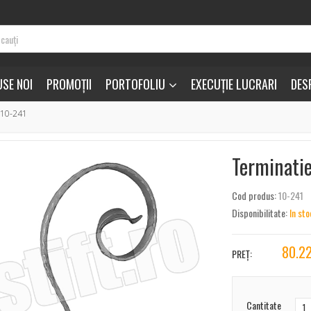
SE NOI
PROMOȚII
PORTOFOLIU
EXECUȚIE LUCRARI
DES
 10-241
Terminatie
Cod produs:
10-241
Disponibilitate:
In sto
80.2
PREȚ:
Cantitate