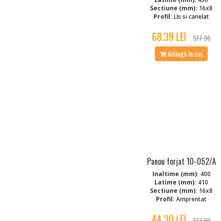
Sectiune (mm):
16x8
Profil:
LIs si canelat
68.39 LEI
$17.96
Adaugă în coș
Panou forjat 10-052/A
Inaltime (mm):
400
Latime (mm):
410
Sectiune (mm):
16x8
Profil:
Amprentat
44.30 LEI
$17.96