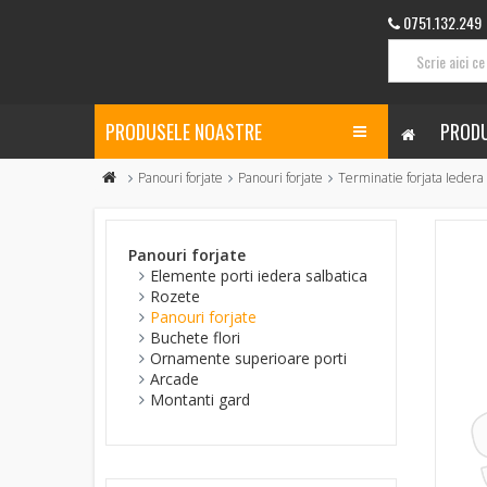
0751.132.249
PRODUSELE NOASTRE
PRODU
Panouri forjate
Panouri forjate
Terminatie forjata Iedera
Panouri forjate
Elemente porti iedera salbatica
Rozete
Panouri forjate
Buchete flori
Ornamente superioare porti
Arcade
Montanti gard