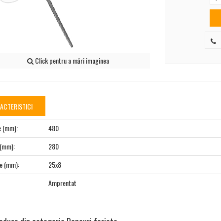
Click pentru a mări imaginea
ACTERISTICI
e (mm):
480
 (mm):
280
e (mm):
25x8
Amprentat