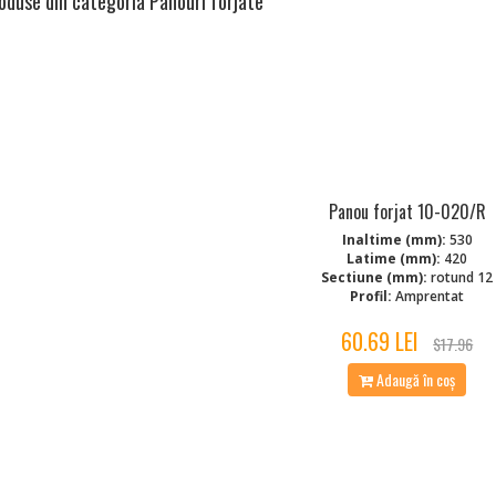
oduse din categoria Panouri forjate
Panou forjat 10-020/R
Inaltime (mm):
530
Latime (mm):
420
Sectiune (mm):
rotund 12
Profil:
Amprentat
60.69 LEI
$17.96
Adaugă în coș