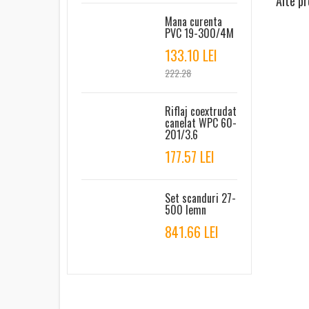
Alte pr
Mana curenta
PVC 19-300/4M
133.10 LEI
222.28
Riflaj coextrudat
canelat WPC 60-
201/3.6
177.57 LEI
Set scanduri 27-
500 lemn
841.66 LEI