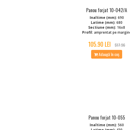
Panou forjat 10-042/A
Inaltime (mm):
690
Latime (mm):
680
Sectiune (mm):
16x8
Profil:
amprentat pe margin
105.90 LEI
$17.96
Adaugă în coș
Panou forjat 10-055
Inaltime (mm):
560
Latime (mm):
430