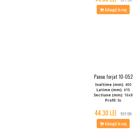
Adaugă în coș
Panou forjat 10-052
Inaltime (mm):
400
Latime (mm):
410
Sectiune (mm):
16x8
Profil:
lis
44.30 LEI
$17.96
Adaugă în coș