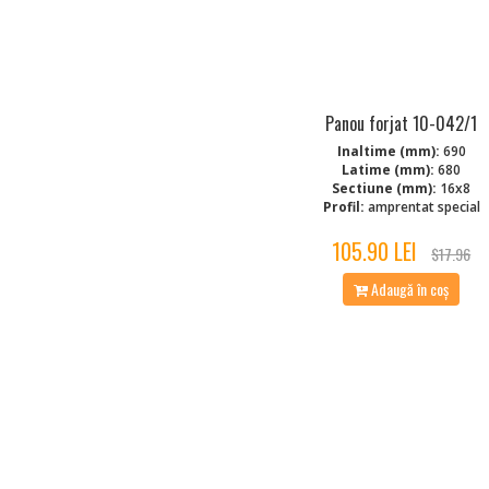
Panou forjat 10-042/1
Inaltime (mm):
690
Latime (mm):
680
Sectiune (mm):
16x8
Profil:
amprentat special
105.90 LEI
$17.96
Adaugă în coș