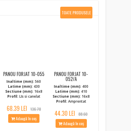
TOATE PRODUSELE
NOI
PANOU FORJAT 10-055
PANOU FORJAT 10-
052/A
Inaltime (mm):
560
Latime (mm):
430
Inaltime (mm):
400
Sectiune (mm):
16x8
Latime (mm):
410
Profil:
LIs si canelat
Sectiune (mm):
16x8
Profil:
Amprentat
68.39 LEI
136.78
44.30 LEI
88.60
Adaugă în coș
Adaugă în coș