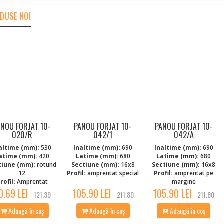
DUSE NOI
ANOU FORJAT 10-
PANOU FORJAT 10-
PANOU FORJAT 10-
020/R
042/1
042/A
altime (mm):
530
Inaltime (mm):
690
Inaltime (mm):
690
atime (mm):
420
Latime (mm):
680
Latime (mm):
680
tiune (mm):
rotund
Sectiune (mm):
16x8
Sectiune (mm):
16x8
12
Profil:
amprentat special
Profil:
amprentat pe
rofil:
Amprentat
margine
0.69 LEI
105.90 LEI
105.90 LEI
121.39
211.80
211.80
Adaugă în coș
Adaugă în coș
Adaugă în coș