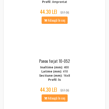
Profil:
Amprentat
44.30 LEI
$17.96
Adaugă în coș
Panou forjat 10-052
Inaltime (mm):
400
Latime (mm):
410
Sectiune (mm):
16x8
Profil:
lis
44.30 LEI
$17.96
Adaugă în coș