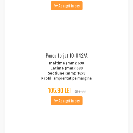
Adaugă în coș
Panou forjat 10-042/A
Inaltime (mm):
690
Latime (mm):
680
Sectiune (mm):
16x8
Profil:
amprentat pe margine
105.90 LEI
$17.96
Adaugă în coș