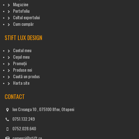
Magazine
Portofoliu
Coltul expertului
Cum cumpăr
STIFT LUX DESIGN
Contul meu
Coșul meu
Promoții
Produse noi
Caută un produs
Harta site
CONTACT
Ion Creanga 10 , 075100 Ilfov, Otopeni
0751.132.249
0752.028.640
comenzi@stift.ro