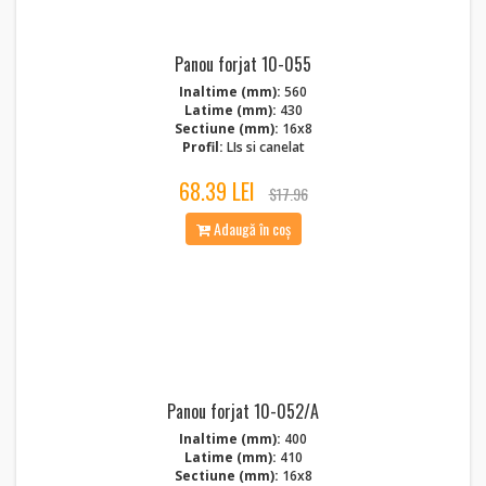
Panou forjat 10-055
Inaltime (mm):
560
Latime (mm):
430
Sectiune (mm):
16x8
Profil:
LIs si canelat
68.39 LEI
$17.96
Adaugă în coș
Panou forjat 10-052/A
Inaltime (mm):
400
Latime (mm):
410
Sectiune (mm):
16x8