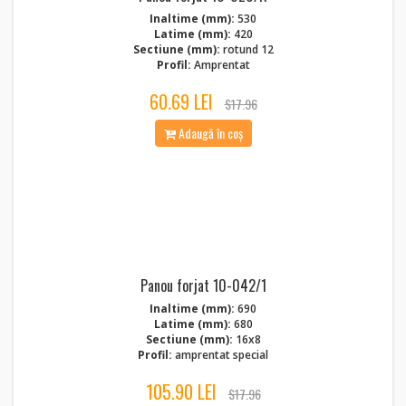
Inaltime (mm):
530
Latime (mm):
420
Sectiune (mm):
rotund 12
Profil:
Amprentat
60.69 LEI
$17.96
Adaugă în coș
Panou forjat 10-042/1
Inaltime (mm):
690
Latime (mm):
680
Sectiune (mm):
16x8
Profil:
amprentat special
105.90 LEI
$17.96