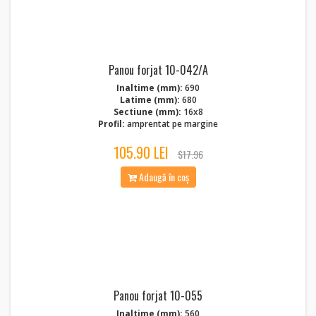
Panou forjat 10-042/A
Inaltime (mm):
690
Latime (mm):
680
Sectiune (mm):
16x8
Profil:
amprentat pe margine
105.90 LEI
$17.96
Adaugă în coș
Panou forjat 10-055
Inaltime (mm):
560