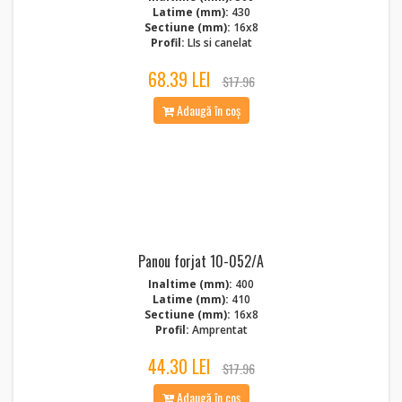
Latime (mm):
430
Sectiune (mm):
16x8
Profil:
LIs si canelat
68.39 LEI
$17.96
Adaugă în coș
Panou forjat 10-052/A
Inaltime (mm):
400
Latime (mm):
410
Sectiune (mm):
16x8
Profil:
Amprentat
44.30 LEI
$17.96
Adaugă în coș