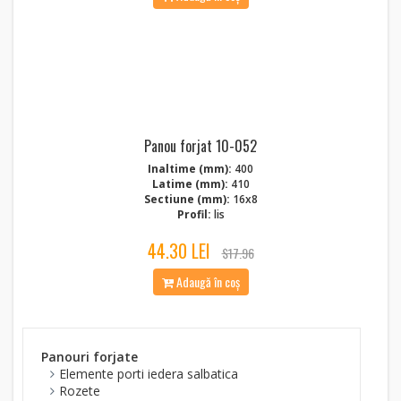
Panou forjat 10-052
Inaltime (mm):
400
Latime (mm):
410
Sectiune (mm):
16x8
Profil:
lis
44.30 LEI
$17.96
Adaugă în coș
Panouri forjate
Elemente porti iedera salbatica
Rozete