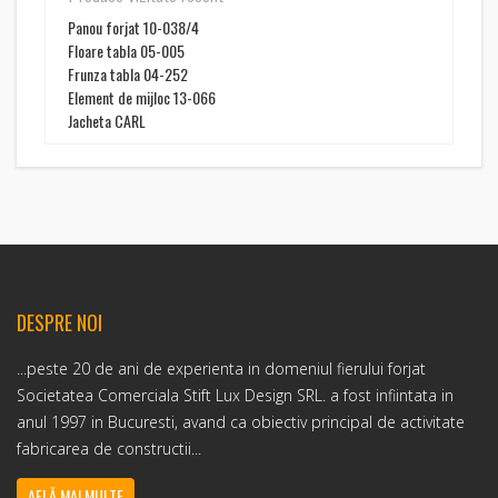
Panou forjat 10-038/4
Floare tabla 05-005
Frunza tabla 04-252
Element de mijloc 13-066
Jacheta CARL
DESPRE NOI
...peste 20 de ani de experienta in domeniul fierului forjat
Societatea Comerciala Stift Lux Design SRL. a fost infiintata in
anul 1997 in Bucuresti, avand ca obiectiv principal de activitate
fabricarea de constructii...
AFLĂ MAI MULTE