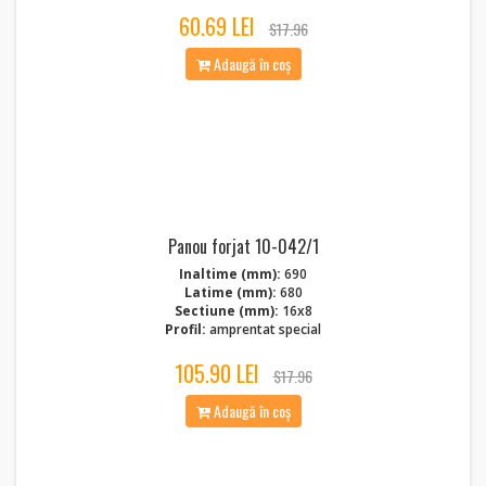
60.69 LEI
$17.96
Adaugă în coș
Panou forjat 10-042/1
Inaltime (mm):
690
Latime (mm):
680
Sectiune (mm):
16x8
Profil:
amprentat special
105.90 LEI
$17.96
Adaugă în coș