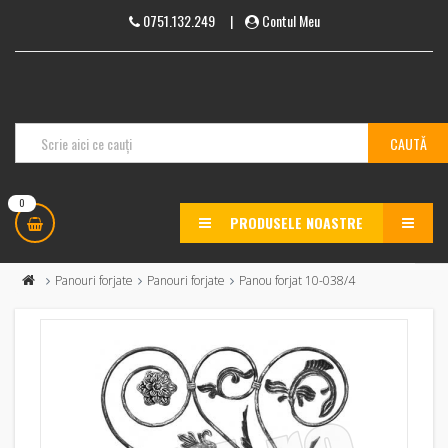
0751.132.249
|
Contul Meu
0
PRODUSELE NOASTRE
MENU
Panouri forjate
Panouri forjate
Panou forjat 10-038/4