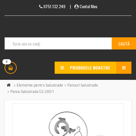
0751.132.249
|
Contul Meu
0
PRODUSELE NOASTRE
MENU
Elemente pentru balustrade
Panouri balustrade
Panou balustrada 02-265/1