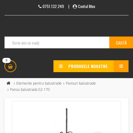
0751.132.249
|
Contul Meu
0
PRODUSELE NOASTRE
MENU
Elemente pentru balustrade
Panouri balustrade
Panou balustrada 02-170