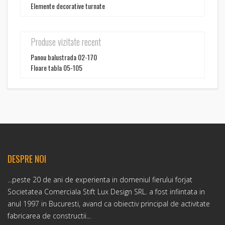
Elemente decorative turnate
Produse vizitate recent
Panou balustrada 02-170
Floare tabla 05-105
DESPRE NOI
...peste 20 de ani de experienta in domeniul fierului forjat
Societatea Comerciala Stift Lux Design SRL. a fost infiintata in
anul 1997 in Bucuresti, avand ca obiectiv principal de activitate
fabricarea de constructii...