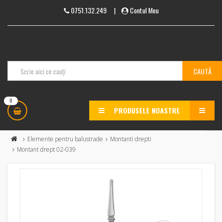
0751.132.249
|
Contul Meu
0
PRODUSELE NOASTRE
MENU
Elemente pentru balustrade
Montanti drepti
Montant drept 02-039