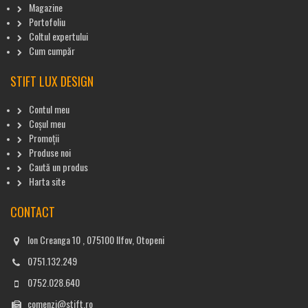
Magazine
Portofoliu
Coltul expertului
Cum cumpăr
STIFT LUX DESIGN
Contul meu
Coșul meu
Promoții
Produse noi
Caută un produs
Harta site
CONTACT
Ion Creanga 10 , 075100 Ilfov, Otopeni
0751.132.249
0752.028.640
comenzi@stift.ro