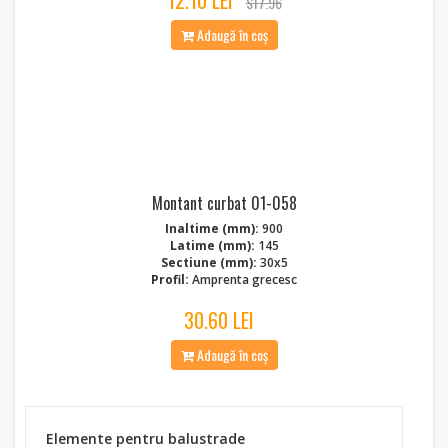
12.10 LEI
$17.96
Adaugă în coș
Montant curbat 01-058
Inaltime (mm):
900
Latime (mm):
145
Sectiune (mm):
30x5
Profil:
Amprenta grecesc
30.60 LEI
Adaugă în coș
Elemente pentru balustrade