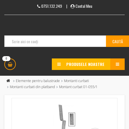
0751.132.249
|
Contul Meu
0
PRODUSELE NOASTRE
MENU
Elemente pentru balustrade
Montanti curbati
Montanti curbati din platband
Montant curbat 01-055/1