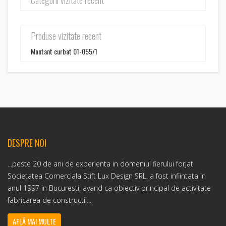
Categorii vizitate recent
Produse vizitate recent
Montant curbat 01-055/1
DESPRE NOI
...peste 20 de ani de experienta in domeniul fierului forjat
Societatea Comerciala Stift Lux Design SRL. a fost infiintata in
anul 1997 in Bucuresti, avand ca obiectiv principal de activitate
fabricarea de constructii...
AFLĂ MAI MULTE