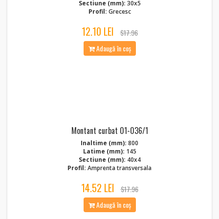
Sectiune (mm):
30x5
Profil:
Grecesc
12.10 LEI
$17.96
Adaugă în coș
Montant curbat 01-036/1
Inaltime (mm):
800
Latime (mm):
145
Sectiune (mm):
40x4
Profil:
Amprenta transversala
14.52 LEI
$17.96
Adaugă în coș