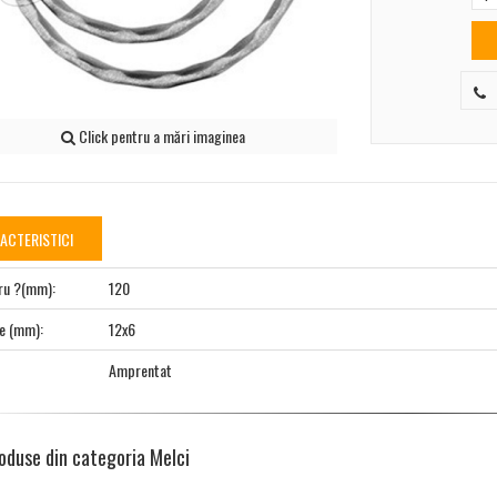
Click pentru a mări imaginea
ACTERISTICI
ru ?(mm):
120
e (mm):
12x6
Amprentat
oduse din categoria Melci