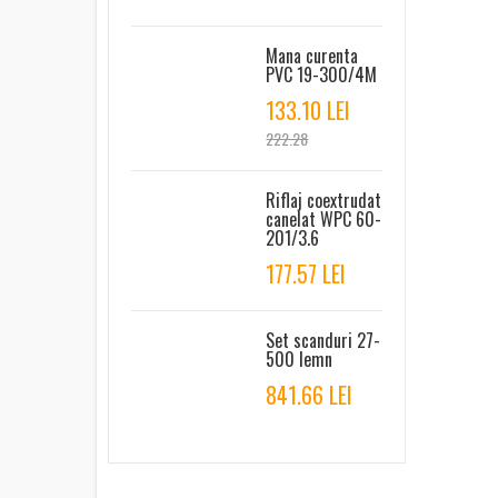
Mana curenta
PVC 19-300/4M
133.10 LEI
222.28
Riflaj coextrudat
canelat WPC 60-
201/3.6
177.57 LEI
Set scanduri 27-
500 lemn
841.66 LEI