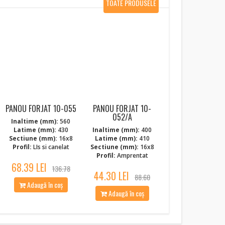
TOATE PRODUSELE
NOI
PANOU FORJAT 10-055
PANOU FORJAT 10-
052/A
Inaltime (mm):
560
Latime (mm):
430
Inaltime (mm):
400
Sectiune (mm):
16x8
Latime (mm):
410
Profil:
LIs si canelat
Sectiune (mm):
16x8
Profil:
Amprentat
68.39 LEI
136.78
44.30 LEI
88.60
Adaugă în coș
Adaugă în coș