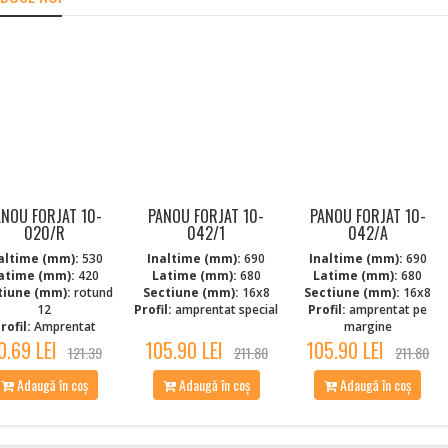
ANOU FORJAT 10-
PANOU FORJAT 10-
PANOU FORJAT 10-
020/R
042/1
042/A
altime (mm):
530
Inaltime (mm):
690
Inaltime (mm):
690
atime (mm):
420
Latime (mm):
680
Latime (mm):
680
tiune (mm):
rotund
Sectiune (mm):
16x8
Sectiune (mm):
16x8
12
Profil:
amprentat special
Profil:
amprentat pe
rofil:
Amprentat
margine
0.69 LEI
105.90 LEI
105.90 LEI
121.39
211.80
211.80
Adaugă în coș
Adaugă în coș
Adaugă în coș