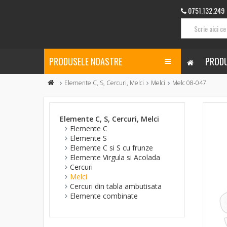
0751.132.249
PRODUSELE NOASTRE
PRODU
Elemente C, S, Cercuri, Melci
Melci
Melc 08-047
Elemente C, S, Cercuri, Melci
Elemente C
Elemente S
Elemente C si S cu frunze
Elemente Virgula si Acolada
Cercuri
Melci
Cercuri din tabla ambutisata
Elemente combinate