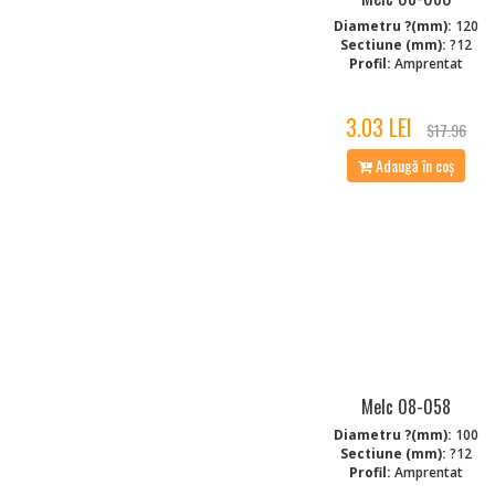
Diametru ?(mm):
120
Sectiune (mm):
?12
Profil:
Amprentat
3.03 LEI
$17.96
Adaugă în coș
Melc 08-058
Diametru ?(mm):
100
Sectiune (mm):
?12
Profil:
Amprentat