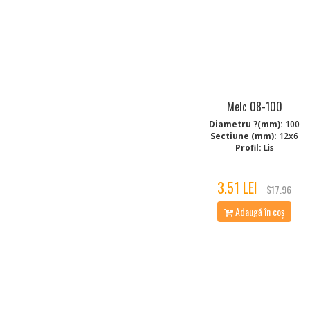
Melc 08-100
Diametru ?(mm):
100
Sectiune (mm):
12x6
Profil:
Lis
3.51 LEI
$17.96
Adaugă în coș