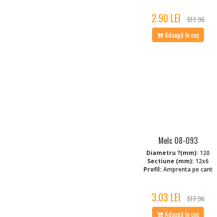
2.90 LEI
$17.96
Adaugă în coș
Melc 08-093
Diametru ?(mm):
120
Sectiune (mm):
12x6
Profil:
Amprenta pe cant
3.03 LEI
$17.96
Adaugă în coș