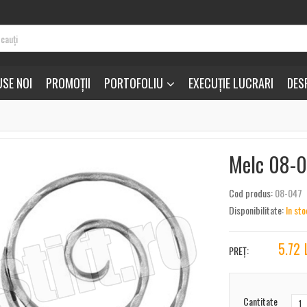
SE NOI
PROMOȚII
PORTOFOLIU
EXECUȚIE LUCRARI
DES
Melc 08-
Cod produs:
08-047
Disponibilitate:
In sto
5.72
PREȚ:
Cantitate