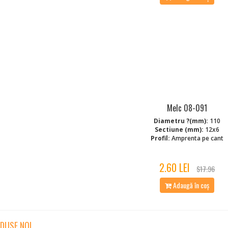
Melc 08-091
Diametru ?(mm):
110
Sectiune (mm):
12x6
Profil:
Amprenta pe cant
2.60 LEI
$17.96
Adaugă în coș
DUSE NOI