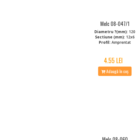
Melc 08-047/1
Diametru ?(mm):
120
Sectiune (mm):
12x6
Profil:
Amprentat
4.55 LEI
Adaugă în coș
Melc 08-060