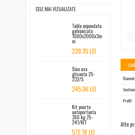
CELE MAI VIZUALIZATE
Tabla expandata
galvanizata
1000x2000x3m
m
228.35 LEI
CAR
Sina usa
glisanta 25-
Diamet
232/S
245.06 LEI
Sectiun
Profil:
Kit poarta
autoportanta
350 kg 25-
241/KIT
Alte pr
572.18 LEI