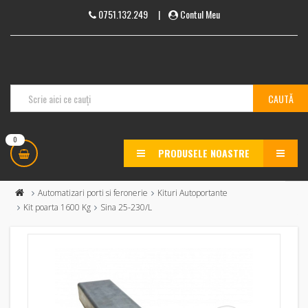
0751.132.249
|
Contul Meu
0
PRODUSELE NOASTRE
MENU
Automatizari porti si feronerie
Kituri Autoportante
Kit poarta 1600 Kg
Sina 25-230/L