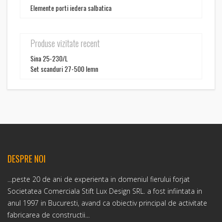
Elemente porti iedera salbatica
Produse vizitate recent
Sina 25-230/L
Set scanduri 27-500 lemn
DESPRE NOI
...peste 20 de ani de experienta in domeniul fierului forjat
Societatea Comerciala Stift Lux Design SRL. a fost infiintata in
anul 1997 in Bucuresti, avand ca obiectiv principal de activitate
fabricarea de constructii...