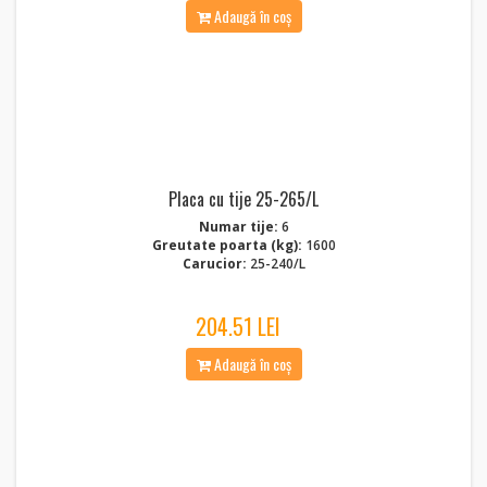
Adaugă în coș
Placa cu tije 25-265/L
Numar tije:
6
Greutate poarta (kg):
1600
Carucior:
25-240/L
204.51 LEI
Adaugă în coș