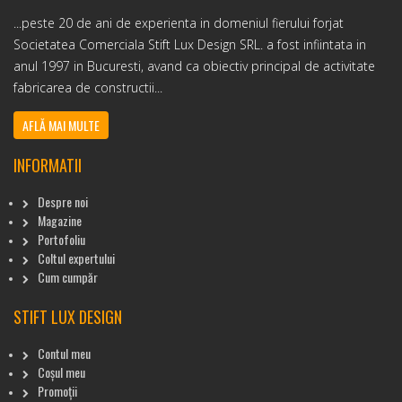
...peste 20 de ani de experienta in domeniul fierului forjat
Societatea Comerciala Stift Lux Design SRL. a fost infiintata in
anul 1997 in Bucuresti, avand ca obiectiv principal de activitate
fabricarea de constructii...
AFLĂ MAI MULTE
INFORMATII
Despre noi
Magazine
Portofoliu
Coltul expertului
Cum cumpăr
STIFT LUX DESIGN
Contul meu
Coșul meu
Promoții