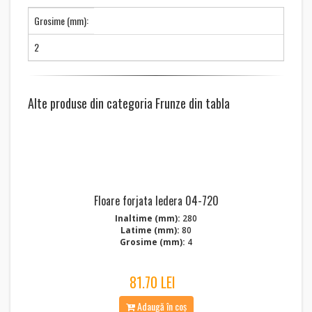
Grosime (mm):
2
Alte produse din categoria Frunze din tabla
Floare forjata Iedera 04-720
Inaltime (mm):
280
Latime (mm):
80
Grosime (mm):
4
81.70 LEI
Adaugă în coș