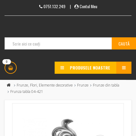
0751.132.249
|
Contul Meu
0
PRODUSELE NOASTRE
MENU
Frunze, Flori, Elemente decorative
Frunze
Frunze din tabla
Frunza tabla 04-421