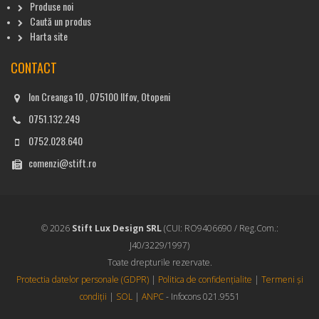
Produse noi
Caută un produs
Harta site
CONTACT
Ion Creanga 10 , 075100 Ilfov, Otopeni
0751.132.249
0752.028.640
comenzi@stift.ro
© 2026
Stift Lux Design SRL
(CUI: RO9406690 / Reg.Com.:
J40/3229/1997)
Toate drepturile rezervate.
Protectia datelor personale (GDPR)
|
Politica de confidențialite
|
Termeni și
condiții
|
SOL
|
ANPC
- Infocons 021.9551