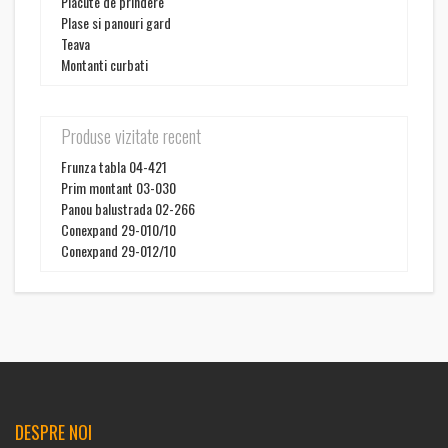
Placute de prindere
Plase si panouri gard
Teava
Montanti curbati
Produse vizitate recent
Frunza tabla 04-421
Prim montant 03-030
Panou balustrada 02-266
Conexpand 29-010/10
Conexpand 29-012/10
DESPRE NOI