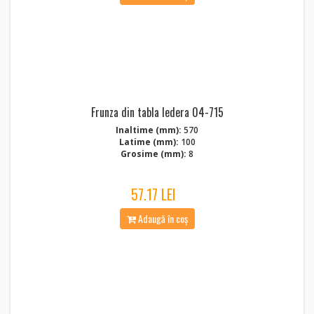
Frunza din tabla Iedera 04-715
Inaltime (mm):
570
Latime (mm):
100
Grosime (mm):
8
57.17 LEI
Adaugă în coș