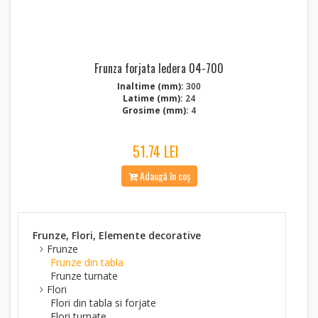
Frunza forjata Iedera 04-700
Inaltime (mm):
300
Latime (mm):
24
Grosime (mm):
4
51.74 LEI
Adaugă în coș
Frunze, Flori, Elemente decorative
Frunze
Frunze din tabla
Frunze turnate
Flori
Flori din tabla si forjate
Flori turnate