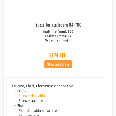
Frunza forjata Iedera 04-700
Inaltime (mm):
300
Latime (mm):
24
Grosime (mm):
4
51.74 LEI
Adaugă în coș
Frunze, Flori, Elemente decorative
Frunze
Frunze din tabla
Frunze turnate
Flori
Flori din tabla si forjate
Flori turnate