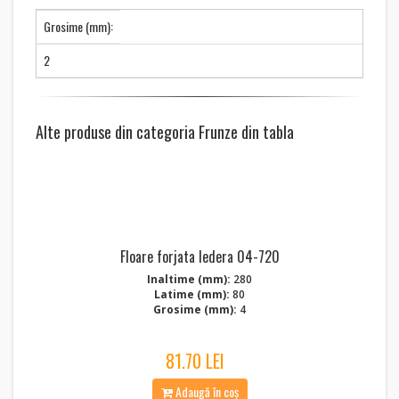
Grosime (mm):
2
Alte produse din categoria Frunze din tabla
Floare forjata Iedera 04-720
Inaltime (mm):
280
Latime (mm):
80
Grosime (mm):
4
81.70 LEI
Adaugă în coș