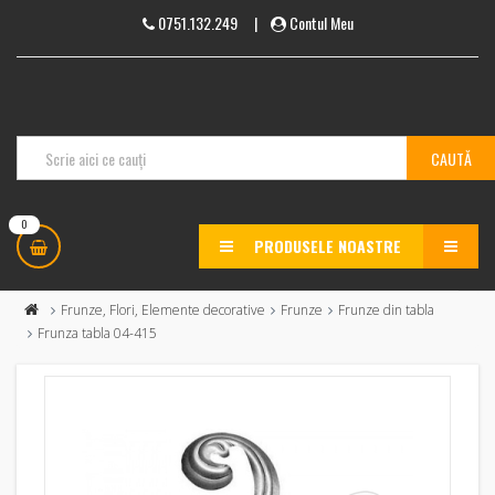
0751.132.249
|
Contul Meu
0
PRODUSELE NOASTRE
MENU
Frunze, Flori, Elemente decorative
Frunze
Frunze din tabla
Frunza tabla 04-415