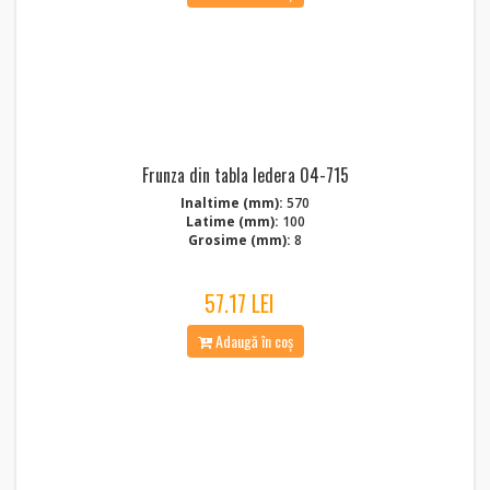
Frunza din tabla Iedera 04-715
Inaltime (mm):
570
Latime (mm):
100
Grosime (mm):
8
57.17 LEI
Adaugă în coș