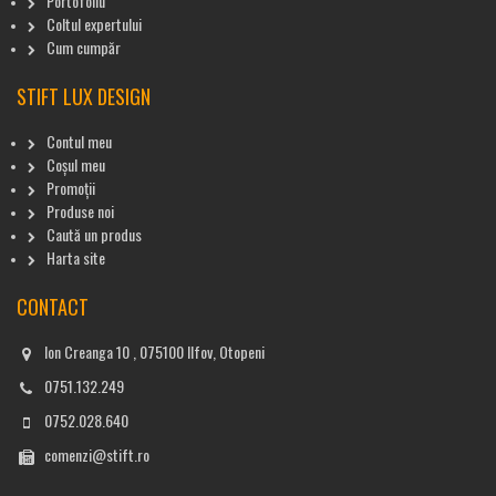
Portofoliu
Coltul expertului
Cum cumpăr
STIFT LUX DESIGN
Contul meu
Coșul meu
Promoții
Produse noi
Caută un produs
Harta site
CONTACT
Ion Creanga 10 , 075100 Ilfov, Otopeni
0751.132.249
0752.028.640
comenzi@stift.ro