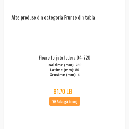
Alte produse din categoria Frunze din tabla
Floare forjata Iedera 04-720
Inaltime (mm):
280
Latime (mm):
80
Grosime (mm):
4
81.70 LEI
Adaugă în coș