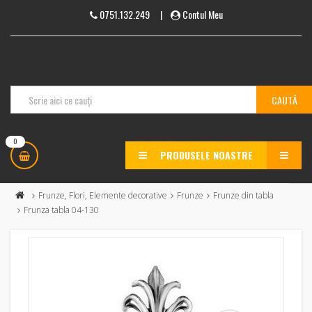
0751.132.249
|
Contul Meu
0
PRODUSELE NOASTRE
MENU
Frunze, Flori, Elemente decorative
Frunze
Frunze din tabla
Frunza tabla 04-130