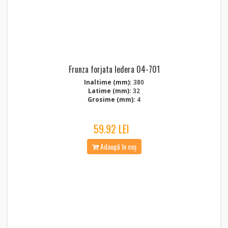
Frunza forjata Iedera 04-701
Inaltime (mm):
380
Latime (mm):
32
Grosime (mm):
4
59.92 LEI
Adaugă în coș