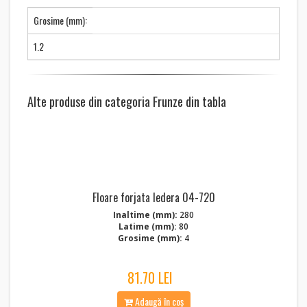
Grosime (mm):
1.2
Alte produse din categoria Frunze din tabla
Floare forjata Iedera 04-720
Inaltime (mm):
280
Latime (mm):
80
Grosime (mm):
4
81.70 LEI
Adaugă în coș