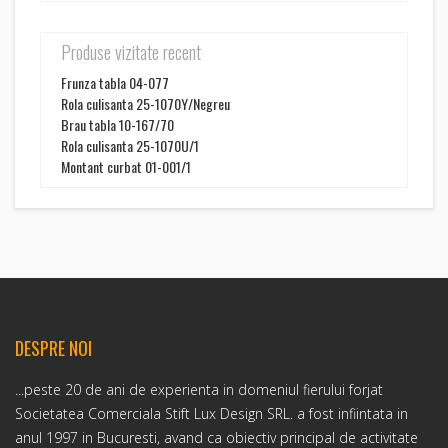
Produse vizitate recent
Frunza tabla 04-077
Rola culisanta 25-1070Y/Negreu
Brau tabla 10-167/70
Rola culisanta 25-1070U/1
Montant curbat 01-001/1
DESPRE NOI
...peste 20 de ani de experienta in domeniul fierului forjat
Societatea Comerciala Stift Lux Design SRL. a fost infiintata in
anul 1997 in Bucuresti, avand ca obiectiv principal de activitate