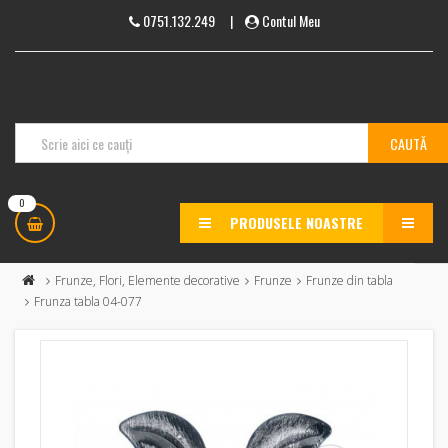
0751.132.249
|
Contul Meu
0
PRODUSELE NOASTRE
MENU
Frunze, Flori, Elemente decorative
Frunze
Frunze din tabla
Frunza tabla 04-077