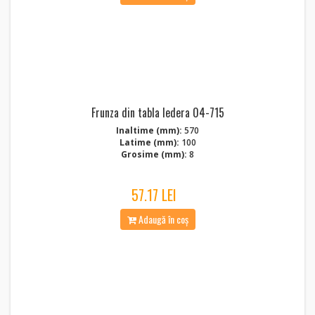
Frunza din tabla Iedera 04-715
Inaltime (mm):
570
Latime (mm):
100
Grosime (mm):
8
57.17 LEI
Adaugă în coș