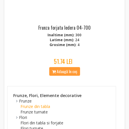
Frunza forjata Iedera 04-700
Inaltime (mm):
300
Latime (mm):
24
Grosime (mm):
4
51.74 LEI
Adaugă în coș
Frunze, Flori, Elemente decorative
Frunze
Frunze din tabla
Frunze turnate
Flori
Flori din tabla si forjate
Flori turnate