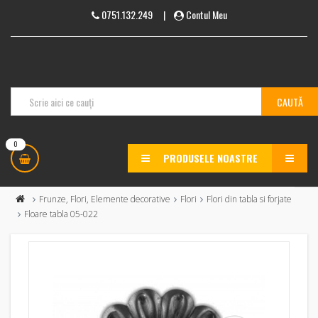
0751.132.249
|
Contul Meu
0
PRODUSELE NOASTRE
MENU
Frunze, Flori, Elemente decorative
Flori
Flori din tabla si forjate
Floare tabla 05-022