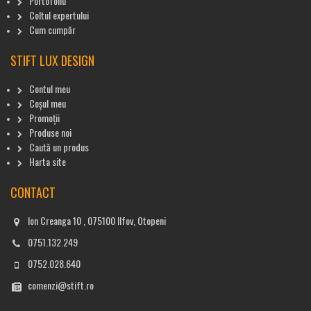
Portofoliu
Coltul expertului
Cum cumpăr
STIFT LUX DESIGN
Contul meu
Coșul meu
Promoții
Produse noi
Caută un produs
Harta site
CONTACT
Ion Creanga 10 , 075100 Ilfov, Otopeni
0751.132.249
0752.028.640
comenzi@stift.ro