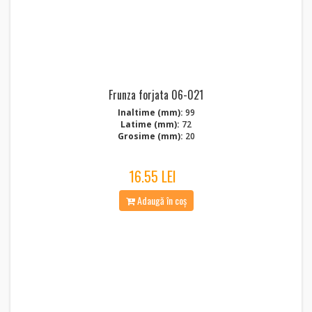
Frunza forjata 06-021
Inaltime (mm):
99
Latime (mm):
72
Grosime (mm):
20
16.55 LEI
Adaugă în coș