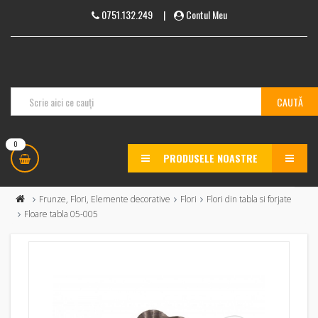
0751.132.249
|
Contul Meu
0
PRODUSELE NOASTRE
MENU
Frunze, Flori, Elemente decorative
Flori
Flori din tabla si forjate
Floare tabla 05-005