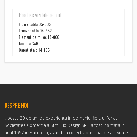
Produse vizitate recent
Floare tabla 05-005
Frunza tabla 04-252
Element de mijloc 13-066
Jacheta CARL
Capat stalp 14-165
DESPRE NOI
...peste 20 de ani de experienta in domeniul fierului forjat
Societatea Comerciala Stift Lux Design SRL. a fost infiintata in
anul 1997 in Bucuresti, avand ca obiectiv principal de activitate