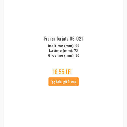
Frunza forjata 06-021
Inaltime (mm):
99
Latime (mm):
72
Grosime (mm):
20
16.55 LEI
Adaugă în coș