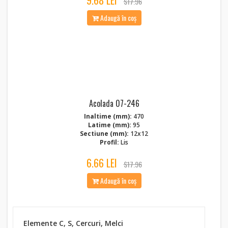
9.68 LEI
$17.96
Adaugă în coș
Acolada 07-246
Inaltime (mm):
470
Latime (mm):
95
Sectiune (mm):
12x12
Profil:
Lis
6.66 LEI
$17.96
Adaugă în coș
Elemente C, S, Cercuri, Melci