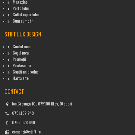
Magazine
Portofoliu
Coltul expertului
Cum cumpăr
STIFT LUX DESIGN
Contul meu
Coșul meu
Promoții
Produse noi
Caută un produs
Harta site
CONTACT
Ion Creanga 10 , 075100 Ilfov, Otopeni
0751.132.249
0752.028.640
comenzi@stift.ro