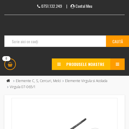
0751.132.249
|
Contul Meu
0
PRODUSELE NOASTRE
MENU
Elemente C, S, Cercuri, Melci
Elemente Virgula si Acolada
Virgula 07-065/1