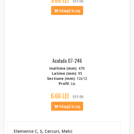
9.68 LEI
$17.96
Adaugă în coș
Acolada 07-246
Inaltime (mm):
470
Latime (mm):
95
Sectiune (mm):
12x12
Profil:
Lis
6.66 LEI
$17.96
Adaugă în coș
Elemente C, S, Cercuri, Melci