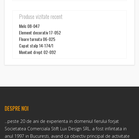
Produse vizitate recent
Melc 08-047
Element decorativ 17-052
Floare turnata 06-025
Capat stalp 14-174/1
Montant drept 02-092
DESPRE NOI
...peste 20 de ani de experienta in domeniul fierului forjat
Societatea Comerciala Stift Lux Design SRL. a fost infiintata in
anul 1997 in Bucuresti, avand ca obiectiv principal de activitate