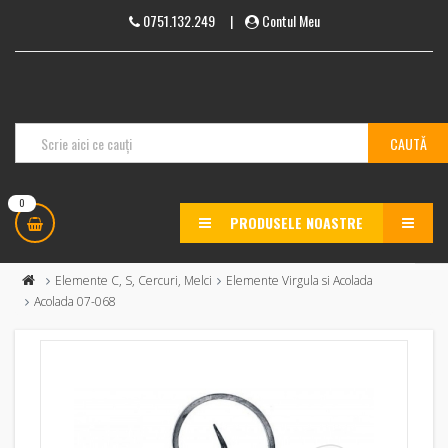
0751.132.249
|
Contul Meu
0
PRODUSELE NOASTRE
MENU
Elemente C, S, Cercuri, Melci
Elemente Virgula si Acolada
Acolada 07-068