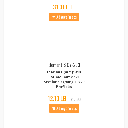
31.31 LEI
Adaugă în coș
Element S 07-263
Inaltime (mm):
310
Latime (mm):
120
Sectiune ? (mm):
10x20
Profil:
Lis
12.10 LEI
$17.96
Adaugă în coș