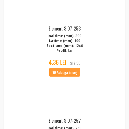
Element S 07-253
Inaltime (mm):
300
Latime (mm):
100
Sectiune (mm):
12x6
Profil:
Lis
4.36 LEI
$17.96
Adaugă în coș
Element S 07-252
Inaltime (mm):
250