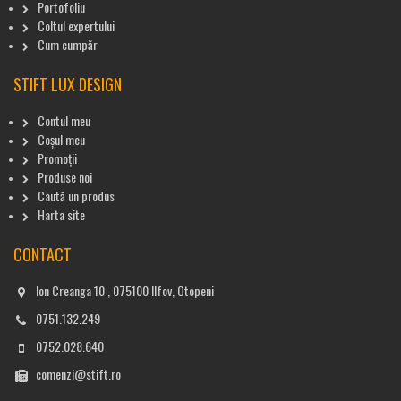
Portofoliu
Coltul expertului
Cum cumpăr
STIFT LUX DESIGN
Contul meu
Coșul meu
Promoții
Produse noi
Caută un produs
Harta site
CONTACT
Ion Creanga 10 , 075100 Ilfov, Otopeni
0751.132.249
0752.028.640
comenzi@stift.ro