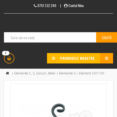
0751.132.249
|
Contul Meu
0
PRODUSELE NOASTRE
MENU
Elemente C, S, Cercuri, Melci
Elemente S
Element S 07-161