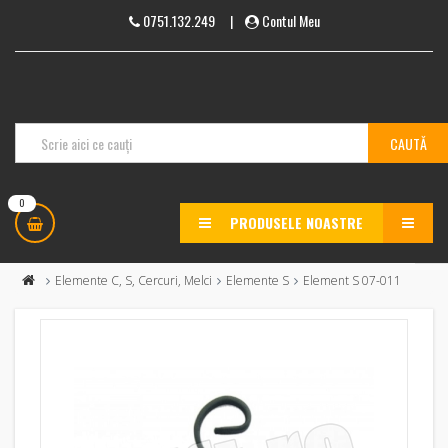
0751.132.249
|
Contul Meu
0
PRODUSELE NOASTRE
MENU
Elemente C, S, Cercuri, Melci
Elemente S
Element S 07-011