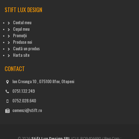
STIFT LUX DESIGN
Contul meu
Coșul meu
Promoții
Produse noi
Caută un produs
Harta site
CONTACT
Ion Creanga 10 , 075100 Ilfov, Otopeni
0751.132.249
0752.028.640
comenzi@stift.ro
© 2026
Stift Lux Design SRL
(CUI: RO9406690 / Reg.Com.: