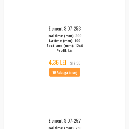
Element S 07-253
Inaltime (mm):
300
Latime (mm):
100
Sectiune (mm):
12x6
Profil:
Lis
4.36 LEI
$17.96
Adaugă în coș
Element S 07-252
Inaltime (mm):
250