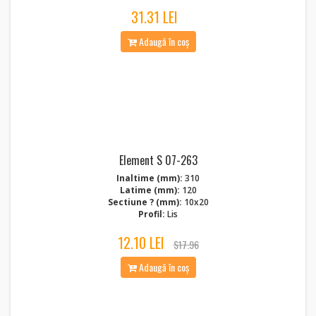
31.31 LEI
Adaugă în coș
Element S 07-263
Inaltime (mm):
310
Latime (mm):
120
Sectiune ? (mm):
10x20
Profil:
Lis
12.10 LEI
$17.96
Adaugă în coș