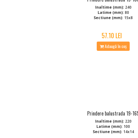
Inaltime (mm):
240
Latime (mm):
80
Sectiune (mm):
15x8
57.10 LEI
Adaugă în coș
Prindere balustrada 19-16
Inaltime (mm):
220
Latime (mm):
100
Sectiune (mm):
14x14