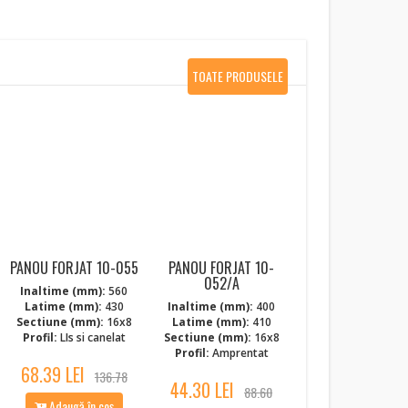
TOATE PRODUSELE
NOI
PANOU FORJAT 10-055
PANOU FORJAT 10-
052/A
Inaltime (mm):
560
Latime (mm):
430
Inaltime (mm):
400
Sectiune (mm):
16x8
Latime (mm):
410
Profil:
LIs si canelat
Sectiune (mm):
16x8
Profil:
Amprentat
68.39 LEI
136.78
44.30 LEI
88.60
Adaugă în coș