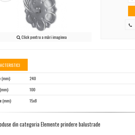
Click pentru a mări imaginea
ACTERISTICI
e (mm):
240
 (mm):
100
e (mm):
15x8
oduse din categoria Elemente prindere balustrade