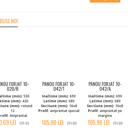
DUSE NOI
ANOU FORJAT 10-
PANOU FORJAT 10-
PANOU FORJAT 10-
020/R
042/1
042/A
altime (mm):
530
Inaltime (mm):
690
Inaltime (mm):
690
atime (mm):
420
Latime (mm):
680
Latime (mm):
680
tiune (mm):
rotund
Sectiune (mm):
16x8
Sectiune (mm):
16x8
12
Profil:
amprentat special
Profil:
amprentat pe
rofil:
Amprentat
margine
0.69 LEI
105.90 LEI
105.90 LEI
121.39
211.80
211.80