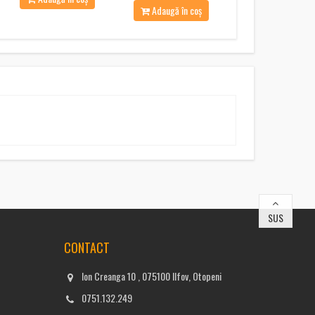
Adaugă în coș
SUS
CONTACT
Ion Creanga 10 , 075100 Ilfov, Otopeni
0751.132.249