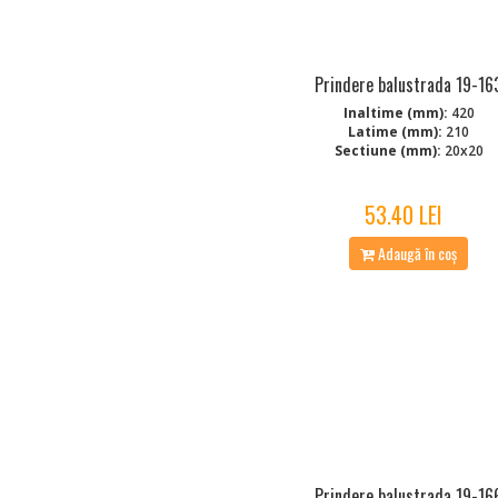
Prindere balustrada 19-16
Inaltime (mm):
420
Latime (mm):
210
Sectiune (mm):
20x20
53.40 LEI
Adaugă în coș
Prindere balustrada 19-16