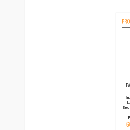
PRO
P
In
L
Sec
P
6