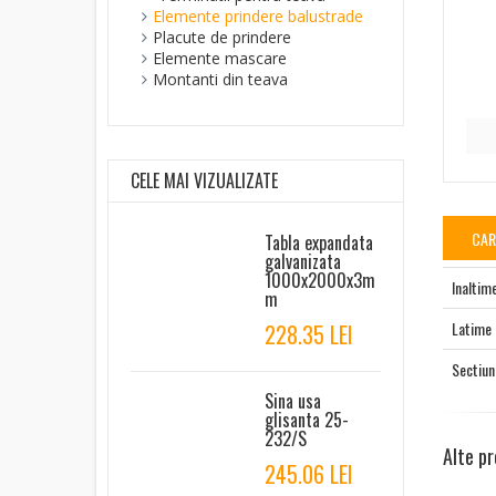
Elemente prindere balustrade
Placute de prindere
Elemente mascare
Montanti din teava
CELE MAI VIZUALIZATE
CAR
Tabla expandata
galvanizata
1000x2000x3m
Inaltim
m
Latime
228.35 LEI
Sectiun
Sina usa
glisanta 25-
232/S
Alte pr
245.06 LEI