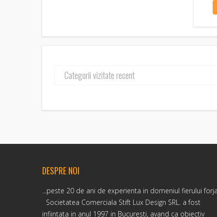
Categorii vizitate recent
DESPRE NOI
...peste 20 de ani de experienta in domeniul fierului forj
Societatea Comerciala Stift Lux Design SRL. a fost
infiintata in anul 1997 in Bucuresti, avand ca obiectiv