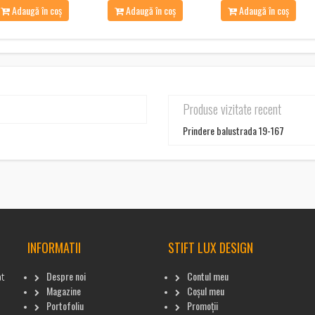
Adaugă în coș
Adaugă în coș
Adaugă în coș
Produse vizitate recent
Prindere balustrada 19-167
INFORMATII
STIFT LUX DESIGN
Despre noi
Contul meu
at
Magazine
Coșul meu
Portofoliu
Promoții