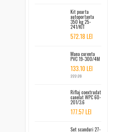
Kit poarta
autoportanta
350 kg 25-
241/KIT
572.18 LEI
Mana curenta
PVC 19-300/4M
133.10 LEI
222.28
Riflaj coextrudat
canelat WPC 60-
201/3.6
177.57 LEI
Set scanduri 27-