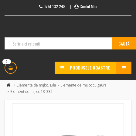
0751.132.249
|
Contul Meu
0
PRODUSELE NOASTRE
MENU
Elemente de mijloc, Bile
Elemente de mijloc cu gaura
Element de mijloc 13-335