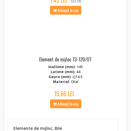
1.45 LEI
$17.96
Adaugă în coș
Element de mijloc 13-120/OT
Inaltime (mm):
145
Latime (mm):
44
Gaura (mm):
◻14.5
Material:
Otel
15.66 LEI
Adaugă în coș
Elemente de mijloc, Bile