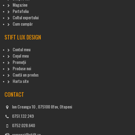
Magazine
Portofoliu
Coltul expertului
Cum cumpăr
STIFT LUX DESIGN
Contul meu
Coșul meu
Promoții
Produse noi
Caută un produs
Harta site
CONTACT
Ion Creanga 10 , 075100 Ilfov, Otopeni
0751.132.249
0752.028.640
comenzi@stift.ro