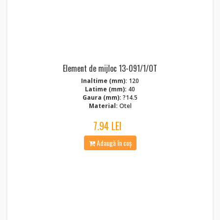
Element de mijloc 13-091/1/OT
Inaltime (mm):
120
Latime (mm):
40
Gaura (mm):
?14.5
Material:
Otel
7.94 LEI
Adaugă în coș