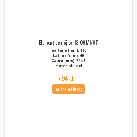
Element de mijloc 13-091/1/OT
Inaltime (mm):
120
Latime (mm):
40
Gaura (mm):
?14.5
Material:
Otel
7.94 LEI
Adaugă în coș