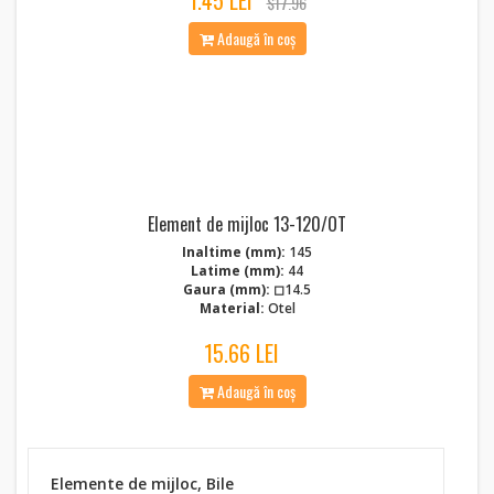
1.45 LEI
$17.96
Adaugă în coș
Element de mijloc 13-120/OT
Inaltime (mm):
145
Latime (mm):
44
Gaura (mm):
◻14.5
Material:
Otel
15.66 LEI
Adaugă în coș
Elemente de mijloc, Bile