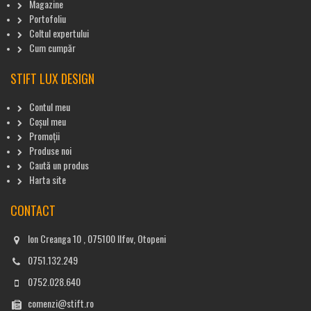
Magazine
Portofoliu
Coltul expertului
Cum cumpăr
STIFT LUX DESIGN
Contul meu
Coșul meu
Promoții
Produse noi
Caută un produs
Harta site
CONTACT
Ion Creanga 10 , 075100 Ilfov, Otopeni
0751.132.249
0752.028.640
comenzi@stift.ro