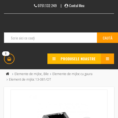
0751.132.249
|
Contul Meu
0
PRODUSELE NOASTRE
MENU
Elemente de mijloc, Bile
Elemente de mijloc cu gaura
Element de mijloc 13-081/OT