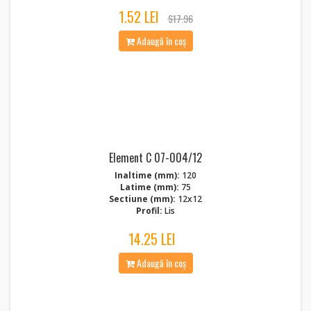
1.52 LEI
$17.96
Adaugă în coș
Element C 07-004/12
Inaltime (mm):
120
Latime (mm):
75
Sectiune (mm):
12x12
Profil:
Lis
14.25 LEI
Adaugă în coș