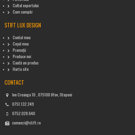
Coltul expertului
Cum cumpăr
STIFT LUX DESIGN
Contul meu
Coșul meu
Promoții
Produse noi
Caută un produs
Harta site
CONTACT
Ion Creanga 10 , 075100 Ilfov, Otopeni
0751.132.249
0752.028.640
comenzi@stift.ro