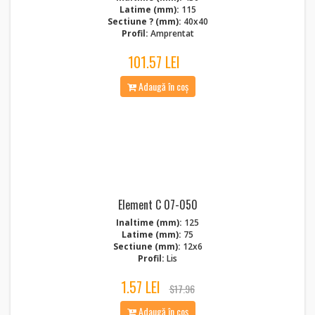
Latime (mm):
115
Sectiune ? (mm):
40x40
Profil:
Amprentat
101.57 LEI
Adaugă în coș
Element C 07-050
Inaltime (mm):
125
Latime (mm):
75
Sectiune (mm):
12x6
Profil:
Lis
1.57 LEI
$17.96
Adaugă în coș