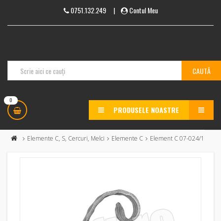
0751.132.249
|
Contul Meu
0
PRODUSELE NOASTRE
MENU
Elemente C, S, Cercuri, Melci
Elemente C
Element C 07-024/1