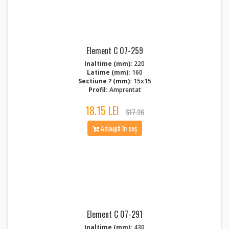
Element C 07-259
Inaltime (mm):
220
Latime (mm):
160
Sectiune ? (mm):
15x15
Profil:
Amprentat
18.15 LEI
$17.96
Adaugă în coș
Element C 07-291
Inaltime (mm):
430