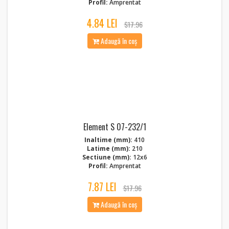
Profil:
Amprentat
4.84 LEI
$17.96
Adaugă în coș
Element S 07-232/1
Inaltime (mm):
410
Latime (mm):
210
Sectiune (mm):
12x6
Profil:
Amprentat
7.87 LEI
$17.96
Adaugă în coș