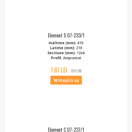
Element S 07-233/1
Inaltime (mm):
410
Latime (mm):
210
Sectiune (mm):
12x6
Profil:
Amprentat
7.87 LEI
$17.96
Adaugă în coș
Element C 07-237/1