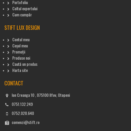
Portofoliu
Coltul expertului
Cum cumpăr
STIFT LUX DESIGN
Contul meu
Coșul meu
Promoții
Produse noi
Caută un produs
Harta site
CONTACT
Ion Creanga 10 , 075100 Ilfov, Otopeni
0751.132.249
0752.028.640
comenzi@stift.ro