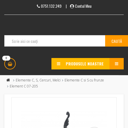
0751.132.249
|
Contul Meu
0
PRODUSELE NOASTRE
MENU
Elemente C, S, Cercuri, Melci
Elemente C si S cu frunze
Element C 07-205