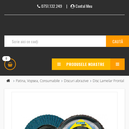
0751.132.249
|
Contul Meu
0
PRODUSELE NOASTRE
MENU
Patina, Vopsea, Consumabile
Discuri abrazive
Disc Lamelar Frontal