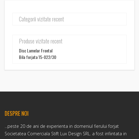
Categorii vizitate recent
Produse vizitate recent
Disc Lamelar Frontal
Bila forjata 15-022/30
DESPRE NOI
...peste 20 de ani de experienta in domeniul fierului forjat
Societatea Comerciala Stift Lux Design SRL. a fost infiintata in