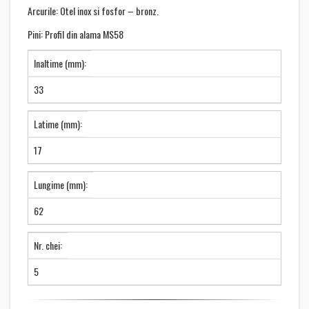
Arcurile: Otel inox si fosfor – bronz.
Pini: Profil din alama MS58
Inaltime (mm):
33
Latime (mm):
17
Lungime (mm):
62
Nr. chei:
5