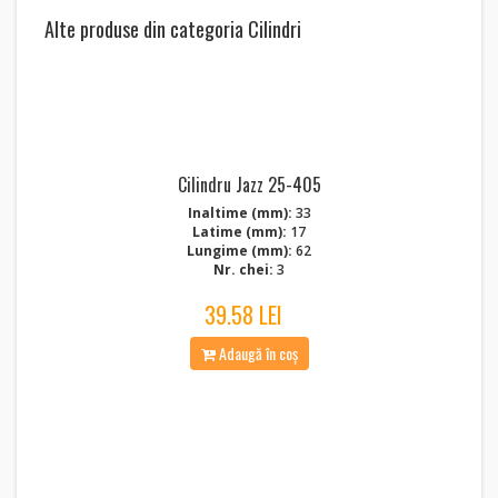
Alte produse din categoria Cilindri
Cilindru Jazz 25-405
Inaltime (mm):
33
Latime (mm):
17
Lungime (mm):
62
Nr. chei:
3
39.58 LEI
Adaugă în coș