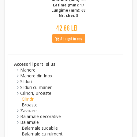
Latime (mm):
17
Lungime (mm):
68
Nr. chei:
3
42.86 LEI
Adaugă în coș
Accesorii porti si usi
Manere
Manere din Inox
Silduri
Silduri cu maner
Cilindri, Broaste
Cilindri
Broaste
Zavoare
Balamale decorative
Balamale
Balamale sudabile
Balamale cu rulment