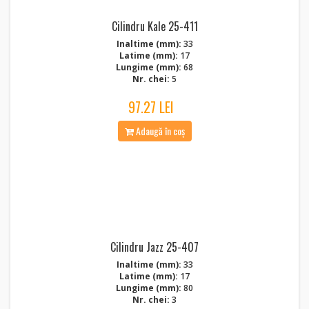
Cilindru Kale 25-411
Inaltime (mm):
33
Latime (mm):
17
Lungime (mm):
68
Nr. chei:
5
97.27 LEI
Adaugă în coș
Cilindru Jazz 25-407
Inaltime (mm):
33
Latime (mm):
17
Lungime (mm):
80
Nr. chei:
3