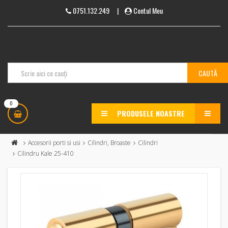
0751.132.249
|
Contul Meu
0
PRODUSELE NOASTRE
MENU
Accesorii porti si usi
Cilindri, Broaste
Cilindri
Cilindru Kale 25-410