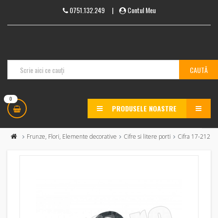
0751.132.249
|
Contul Meu
0
PRODUSELE NOASTRE
MENU
Frunze, Flori, Elemente decorative
Cifre si litere porti
Cifra 17-212