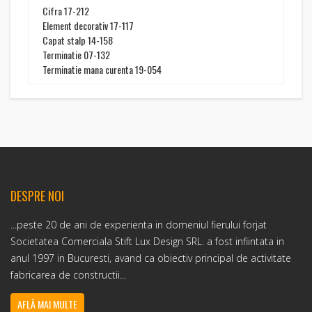
Cifra 17-212
Element decorativ 17-117
Capat stalp 14-158
Terminatie 07-132
Terminatie mana curenta 19-054
DESPRE NOI
...peste 20 de ani de experienta in domeniul fierului forjat
Societatea Comerciala Stift Lux Design SRL. a fost infiintata in
anul 1997 in Bucuresti, avand ca obiectiv principal de activitate
fabricarea de constructii...
AFLĂ MAI MULTE