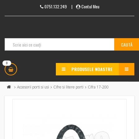
0751.132.249
|
Contul Meu
0
PRODUSELE NOASTRE
MENU
Accesorii porti si usi
Cifre si litere porti
Cifra 17-200