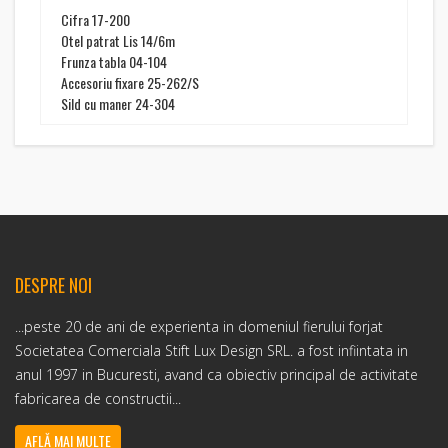
Cifra 17-200
Otel patrat Lis 14/6m
Frunza tabla 04-104
Accesoriu fixare 25-262/S
Sild cu maner 24-304
DESPRE NOI
...peste 20 de ani de experienta in domeniul fierului forjat
Societatea Comerciala Stift Lux Design SRL. a fost infiintata in
anul 1997 in Bucuresti, avand ca obiectiv principal de activitate
fabricarea de constructii...
AFLĂ MAI MULTE