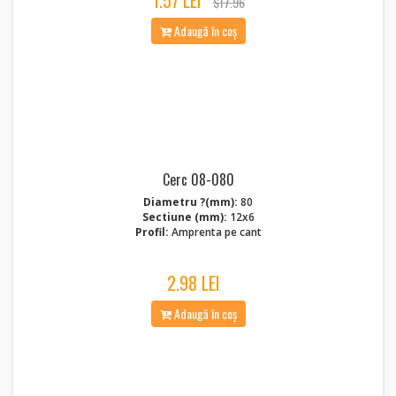
1.57 LEI
$17.96
Adaugă în coș
Cerc 08-080
Diametru ?(mm):
80
Sectiune (mm):
12x6
Profil:
Amprenta pe cant
2.98 LEI
Adaugă în coș