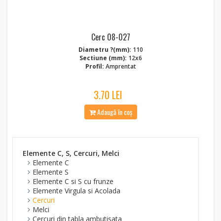
Cerc 08-027
Diametru ?(mm):
110
Sectiune (mm):
12x6
Profil:
Amprentat
3.70 LEI
Adaugă în coș
Elemente C, S, Cercuri, Melci
Elemente C
Elemente S
Elemente C si S cu frunze
Elemente Virgula si Acolada
Cercuri
Melci
Cercuri din tabla ambutisata