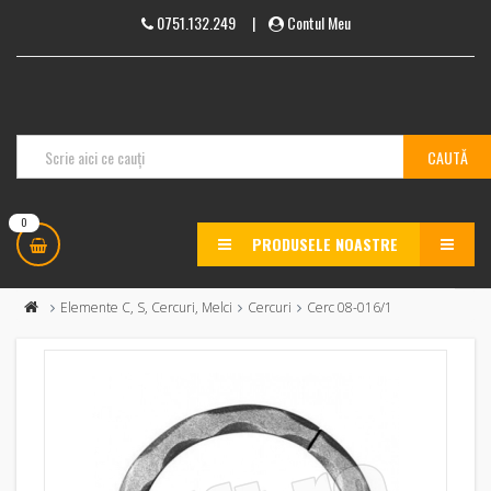
0751.132.249
|
Contul Meu
0
PRODUSELE NOASTRE
MENU
Elemente C, S, Cercuri, Melci
Cercuri
Cerc 08-016/1