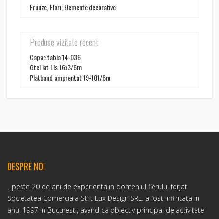
Frunze, Flori, Elemente decorative
Produse vizitate recent
Capac tabla 14-036
Otel lat Lis 16x3/6m
Platband amprentat 19-101/6m
DESPRE NOI
...peste 20 de ani de experienta in domeniul fierului forjat
Societatea Comerciala Stift Lux Design SRL. a fost infiintata in
anul 1997 in Bucuresti, avand ca obiectiv principal de activitate