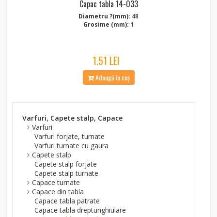
Capac tabla 14-033
Diametru ?(mm):
48
Grosime (mm):
1
1.51 LEI
Adaugă în coș
Varfuri, Capete stalp, Capace
Varfuri
Varfuri forjate, turnate
Varfuri turnate cu gaura
Capete stalp
Capete stalp forjate
Capete stalp turnate
Capace turnate
Capace din tabla
Capace tabla patrate
Capace tabla dreptunghiulare