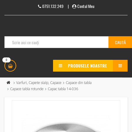
0751.132.249
|
Contul Meu
0
PRODUSELE NOASTRE
MENU
Varfuri, Capete stalp, Capace
Capace din tabla
Capace tabla rotunde
Capac tabla 14-036