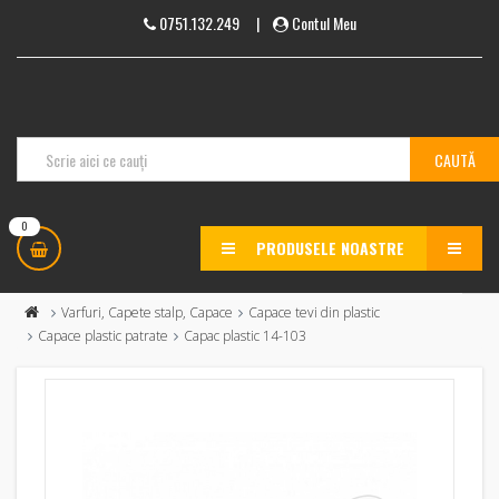
0751.132.249
|
Contul Meu
0
PRODUSELE NOASTRE
MENU
Varfuri, Capete stalp, Capace
Capace tevi din plastic
Capace plastic patrate
Capac plastic 14-103