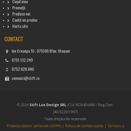
Coșul meu
Promoții
Produse noi
Caută un produs
Harta site
CONTACT
Ion Creanga 10 , 075100 Ilfov, Otopeni
0751.132.249
0752.028.640
comenzi@stift.ro
© 2026
Stift Lux Design SRL
(CUI: RO9406690 / Reg.Com.:
J40/3229/1997)
Toate drepturile rezervate.
Protectia datelor personale (GDPR)
|
Politica de confidențialite
|
Termeni și