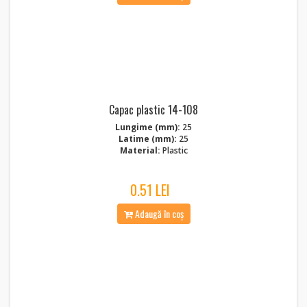
Capac plastic 14-108
Lungime (mm):
25
Latime (mm):
25
Material:
Plastic
0.51 LEI
Adaugă în coș