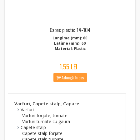
Capac plastic 14-104
Lungime (mm):
60
Latime (mm):
60
Material:
Plastic
1.55 LEI
Adaugă în coș
Varfuri, Capete stalp, Capace
Varfuri
Varfuri forjate, turnate
Varfuri turnate cu gaura
Capete stalp
Capete stalp forjate
Capete stalp turnate