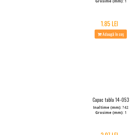
Grosime (mm):
1
1.85 LEI
Adaugă în coș
Capac tabla 14-053
Inaltime (mm):
?42
Grosime (mm):
1
2.07 LEI