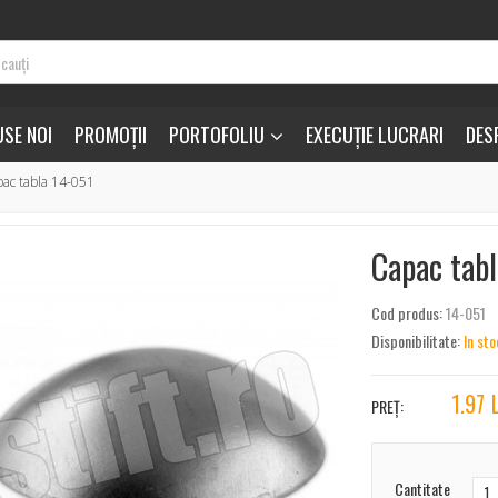
SE NOI
PROMOȚII
PORTOFOLIU
EXECUȚIE LUCRARI
DES
ac tabla 14-051
Capac tab
Cod produs:
14-051
Disponibilitate:
In sto
1.97
PREȚ:
Cantitate