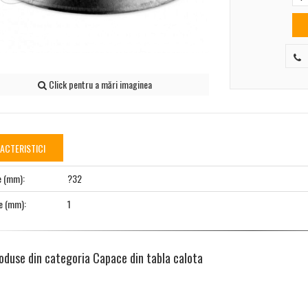
Click pentru a mări imaginea
ACTERISTICI
e (mm):
?32
e (mm):
1
oduse din categoria Capace din tabla calota