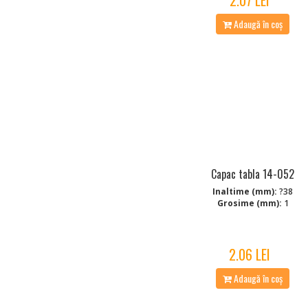
Adaugă în coș
Capac tabla 14-052
Inaltime (mm):
?38
Grosime (mm):
1
2.06 LEI
Adaugă în coș