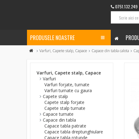
0751.132.249
PRODUSELE NOASTRE
PRODU
Varfuri, Capete stalp, Capace
Capace din tabla calota
Cap
Varfuri, Capete stalp, Capace
Varfuri
Varfuri forjate, turnate
Varfuri turnate cu gaura
Capete stalp
Capete stalp forjate
Capete stalp turnate
Capace turnate
Capace din tabla
Capace tabla patrate
Capace tabla dreptunghiulare
Capace tabla rotunde