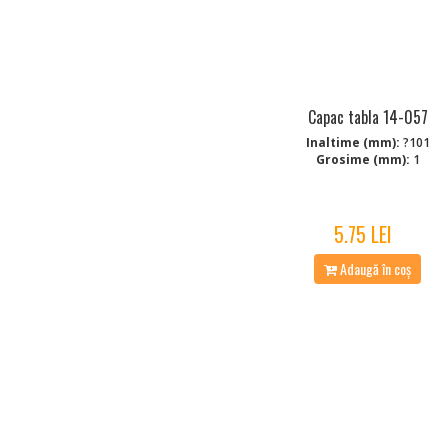
Capac tabla 14-057
Inaltime (mm):
?101
Grosime (mm):
1
5.75 LEI
Adaugă în coș