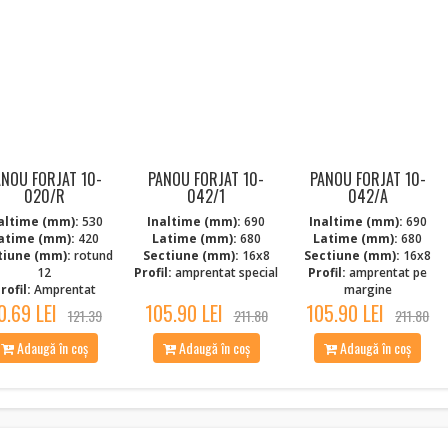
ANOU FORJAT 10-
PANOU FORJAT 10-
PANOU FORJAT 10-
020/R
042/1
042/A
altime (mm):
530
Inaltime (mm):
690
Inaltime (mm):
690
atime (mm):
420
Latime (mm):
680
Latime (mm):
680
tiune (mm):
rotund
Sectiune (mm):
16x8
Sectiune (mm):
16x8
12
Profil:
amprentat special
Profil:
amprentat pe
rofil:
Amprentat
margine
0.69 LEI
105.90 LEI
105.90 LEI
121.39
211.80
211.80
Adaugă în coș
Adaugă în coș
Adaugă în coș