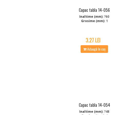
Capac tabla 14-056
Inaltime (mm):
?60
Grosime (mm):
1
3.27 LEI
Adaugă în coș
Capac tabla 14-054
Inaltime (mm):
?48