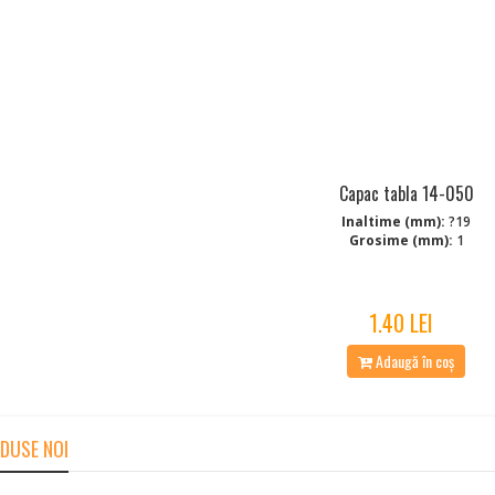
Capac tabla 14-050
Inaltime (mm):
?19
Grosime (mm):
1
1.40 LEI
Adaugă în coș
DUSE NOI