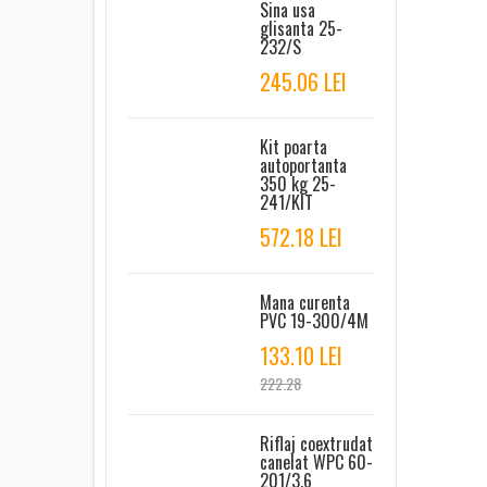
Sina usa
glisanta 25-
232/S
245.06 LEI
Kit poarta
autoportanta
350 kg 25-
241/KIT
572.18 LEI
Mana curenta
PVC 19-300/4M
133.10 LEI
222.28
Riflaj coextrudat
canelat WPC 60-
201/3.6