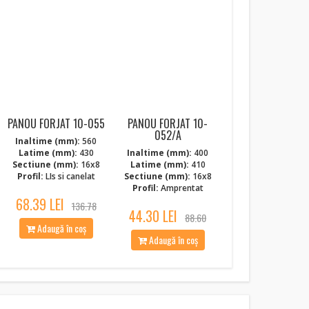
NOI
PANOU FORJAT 10-055
PANOU FORJAT 10-
052/A
Inaltime (mm):
560
Latime (mm):
430
Inaltime (mm):
400
Sectiune (mm):
16x8
Latime (mm):
410
Profil:
LIs si canelat
Sectiune (mm):
16x8
Profil:
Amprentat
68.39 LEI
136.78
44.30 LEI
88.60
Adaugă în coș
Adaugă în coș