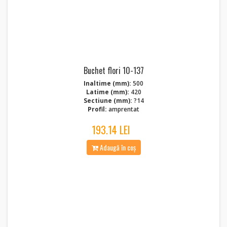
Buchet flori 10-137
Inaltime (mm):
500
Latime (mm):
420
Sectiune (mm):
?14
Profil:
amprentat
193.14 LEI
Adaugă în coș