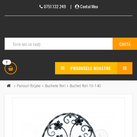
0751.132.249
|
Contul Meu
0
PRODUSELE NOASTRE
MENU
Panouri forjate
Buchete flori
Buchet flori 10-140