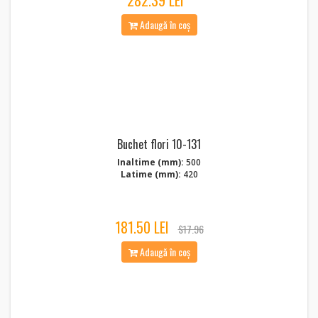
282.39 LEI
Adaugă în coș
Buchet flori 10-131
Inaltime (mm):
500
Latime (mm):
420
181.50 LEI
$17.96
Adaugă în coș