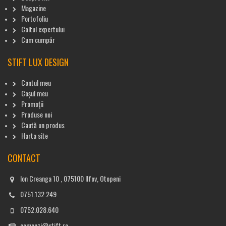
Magazine
Portofoliu
Coltul expertului
Cum cumpăr
STIFT LUX DESIGN
Contul meu
Coșul meu
Promoții
Produse noi
Caută un produs
Harta site
CONTACT
Ion Creanga 10 , 075100 Ilfov, Otopeni
0751.132.249
0752.028.640
comenzi@stift.ro