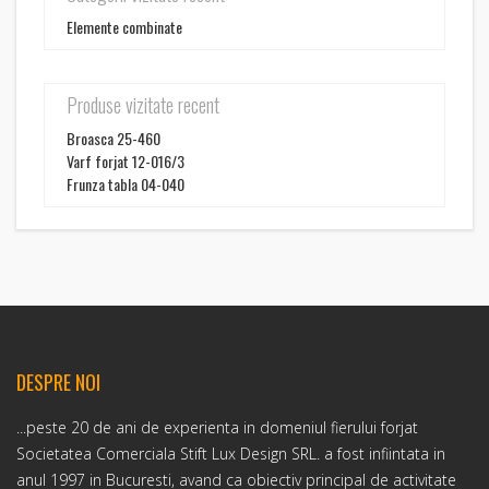
Elemente combinate
Produse vizitate recent
Broasca 25-460
Varf forjat 12-016/3
Frunza tabla 04-040
DESPRE NOI
...peste 20 de ani de experienta in domeniul fierului forjat
Societatea Comerciala Stift Lux Design SRL. a fost infiintata in
anul 1997 in Bucuresti, avand ca obiectiv principal de activitate