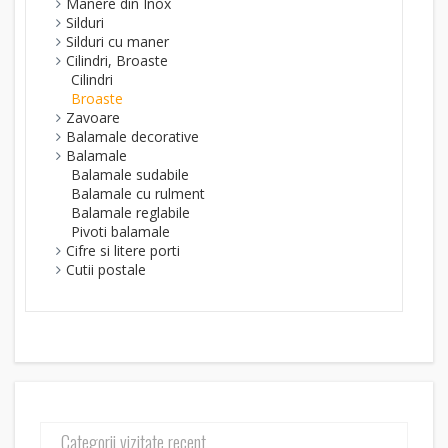
Manere din Inox
Silduri
Silduri cu maner
Cilindri, Broaste
Cilindri
Broaste
Zavoare
Balamale decorative
Balamale
Balamale sudabile
Balamale cu rulment
Balamale reglabile
Pivoti balamale
Cifre si litere porti
Cutii postale
Categorii vizitate recent