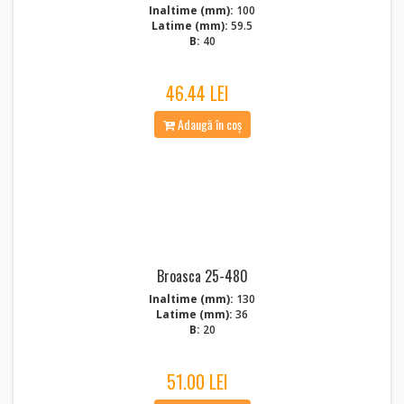
Inaltime (mm):
100
Latime (mm):
59.5
B:
40
46.44 LEI
Adaugă în coș
Broasca 25-480
Inaltime (mm):
130
Latime (mm):
36
B:
20
51.00 LEI