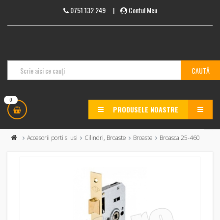
0751.132.249
|
Contul Meu
0
PRODUSELE NOASTRE
MENU
Accesorii porti si usi
Cilindri, Broaste
Broaste
Broasca 25-460