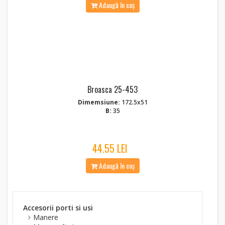
Adaugă în coș
Broasca 25-453
Dimemsiune:
172.5x51
B:
35
44.55 LEI
Adaugă în coș
Accesorii porti si usi
Manere