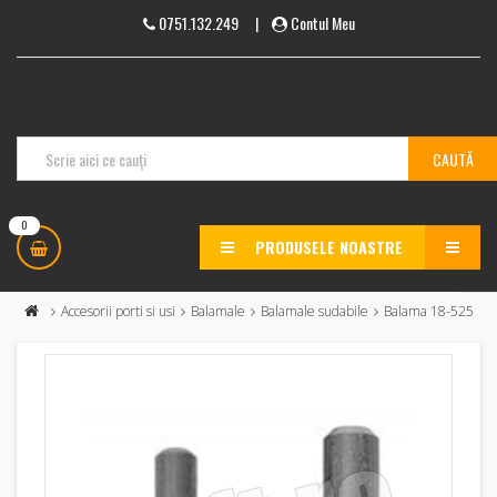
0751.132.249
|
Contul Meu
0
PRODUSELE NOASTRE
MENU
Accesorii porti si usi
Balamale
Balamale sudabile
Balama 18-525