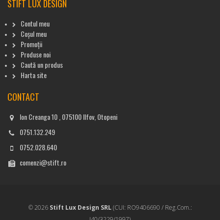
STIFT LUX DESIGN
Contul meu
Coșul meu
Promoții
Produse noi
Caută un produs
Harta site
CONTACT
Ion Creanga 10 , 075100 Ilfov, Otopeni
0751.132.249
0752.028.640
comenzi@stift.ro
© 2026
Stift Lux Design SRL
(CUI: RO9406690 / Reg.Com.:
J40/3229/1997)