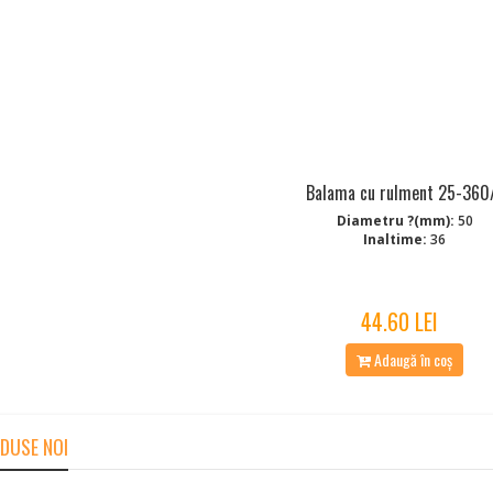
Balama cu rulment 25-360
Diametru ?(mm):
50
Inaltime:
36
44.60 LEI
Adaugă în coș
DUSE NOI