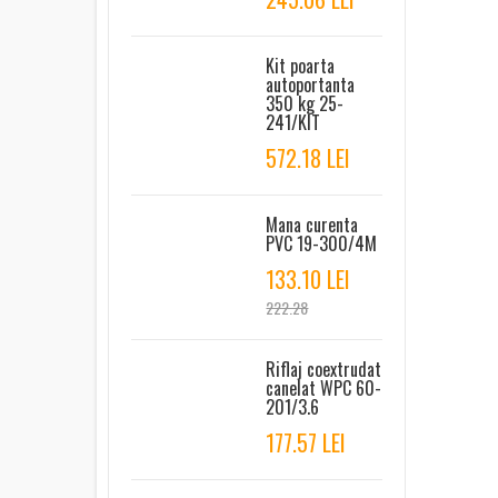
Kit poarta
autoportanta
350 kg 25-
241/KIT
572.18 LEI
Mana curenta
PVC 19-300/4M
133.10 LEI
222.28
Riflaj coextrudat
canelat WPC 60-
201/3.6
177.57 LEI