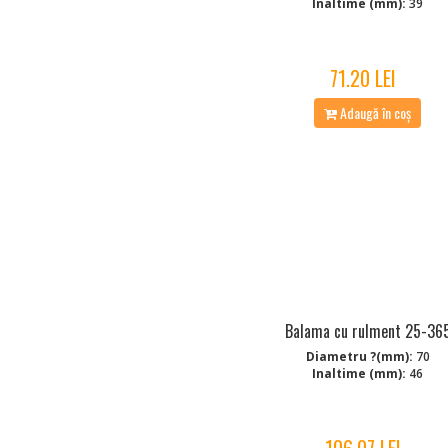
Inaltime (mm):
39
71.20 LEI
Adaugă în coș
Balama cu rulment 25-36
Diametru ?(mm):
70
Inaltime (mm):
46
106.07 LEI