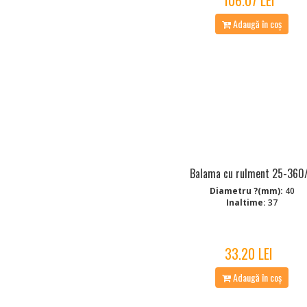
Adaugă în coș
Balama cu rulment 25-360
Diametru ?(mm):
40
Inaltime:
37
33.20 LEI
Adaugă în coș