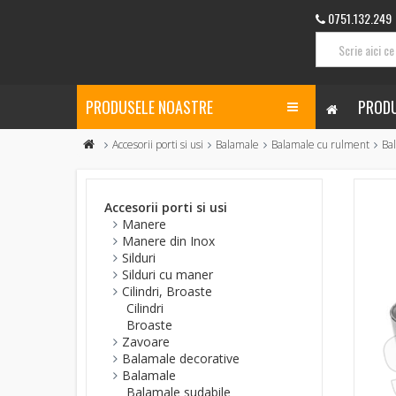
0751.132.249
PRODUSELE NOASTRE
PRODU
Accesorii porti si usi
Balamale
Balamale cu rulment
Ba
Accesorii porti si usi
Manere
Manere din Inox
Silduri
Silduri cu maner
Cilindri, Broaste
Cilindri
Broaste
Zavoare
Balamale decorative
Balamale
Balamale sudabile