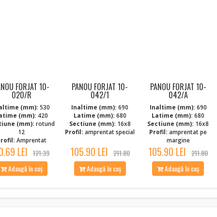
ANOU FORJAT 10-
PANOU FORJAT 10-
PANOU FORJAT 10-
020/R
042/1
042/A
altime (mm):
530
Inaltime (mm):
690
Inaltime (mm):
690
atime (mm):
420
Latime (mm):
680
Latime (mm):
680
tiune (mm):
rotund
Sectiune (mm):
16x8
Sectiune (mm):
16x8
12
Profil:
amprentat special
Profil:
amprentat pe
rofil:
Amprentat
margine
0.69 LEI
105.90 LEI
105.90 LEI
121.39
211.80
211.80
Adaugă în coș
Adaugă în coș
Adaugă în coș