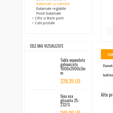
Balamale cu rulment
Balamale reglabile
Pivoti balamale
Cifre si litere porti
Cutii postale
CELE MAI VIZUALIZATE
CAR
Tabla expandata
galvanizata
Diamet
1000x2000x3m
m
Inaltim
228.35 LEI
Alte p
Sina usa
glisanta 25-
232/S
245.06 LEI