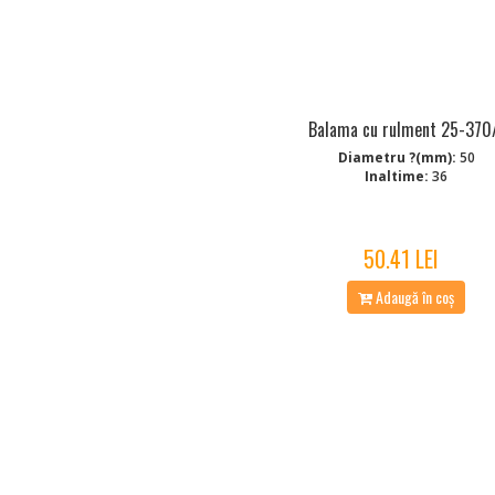
Balama cu rulment 25-370
Diametru ?(mm):
50
Inaltime:
36
50.41 LEI
Adaugă în coș