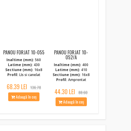
NOI
PANOU FORJAT 10-055
PANOU FORJAT 10-
052/A
Inaltime (mm):
560
Latime (mm):
430
Inaltime (mm):
400
Sectiune (mm):
16x8
Latime (mm):
410
Profil:
LIs si canelat
Sectiune (mm):
16x8
Profil:
Amprentat
68.39 LEI
136.78
44.30 LEI
88.60
Adaugă în coș
Adaugă în coș