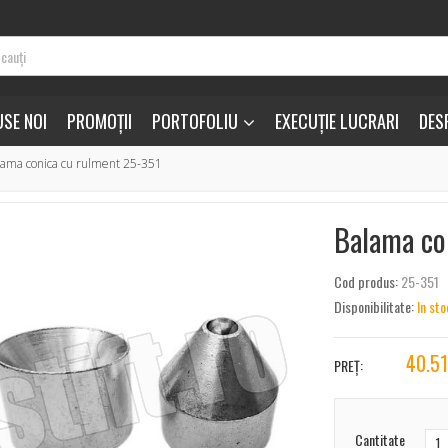
SE NOI
PROMOȚII
PORTOFOLIU
EXECUȚIE LUCRARI
DES
lama conica cu rulment 25-351
Balama co
Cod produs:
25-351
Disponibilitate:
In sto
40.5
PREȚ:
Cantitate