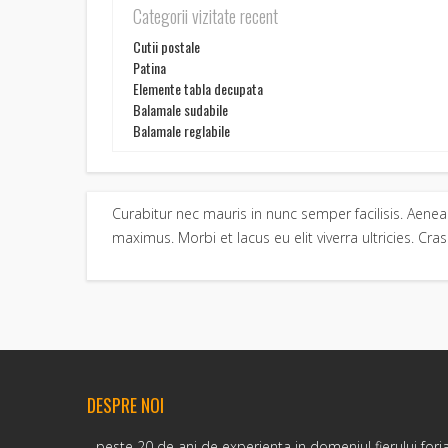
Categorii vizitate recent
Cutii postale
Patina
Elemente tabla decupata
Balamale sudabile
Balamale reglabile
Curabitur nec mauris in nunc semper facilisis. Aene
maximus. Morbi et lacus eu elit viverra ultricies. Cra
DESPRE NOI
...peste 20 de ani de experienta in domeniul fierului forj