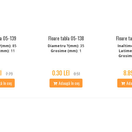
la 05-139
Floare tabla 05-138
Floare t
?(mm):
85
Diametru ?(mm):
35
Inaltim
(mm):
11
Grosime (mm):
1
Latime
Grosim
I
0.30 LEI
8.8
7.79
0.51
 în coș
Adaugă în coș
Ada