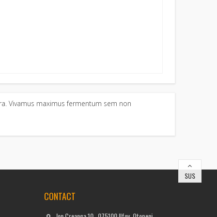
haretra. Vivamus maximus fermentum sem non
SUS
CONTACT
Ion Creanga 10 , 075100 Ilfov, Otopeni