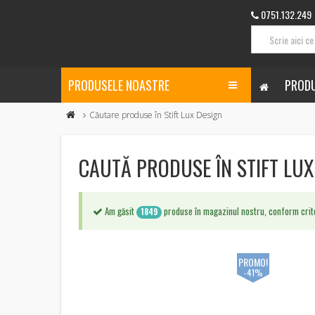
0751.132.249
PRODUSELE NOASTRE
PRODU
Căutare produse în Stift Lux Design
CAUTĂ PRODUSE ÎN STIFT LUX
Am găsit
produse în magazinul nostru, conform crite
1849
PROMO!
-41%