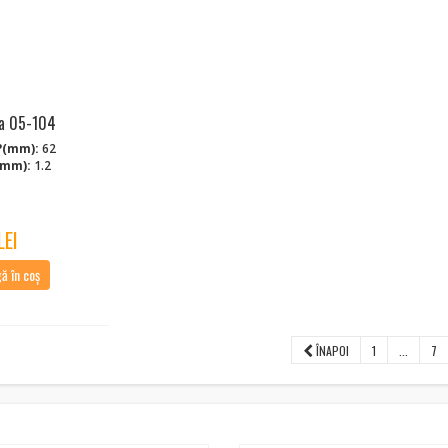
la 05-104
?(mm):
62
(mm):
1.2
LEI
 în coș
ÎNAPOI
1
...
7