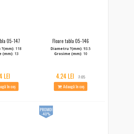
abla 05-147
Floare tabla 05-146
 ?(mm):
118
Diametru ?(mm):
93.5
e (mm):
13
Grosime (mm):
10
4 LEI
4.24 LEI
7.05
ugă în coș
Adaugă în coș
PROMO!
-40%