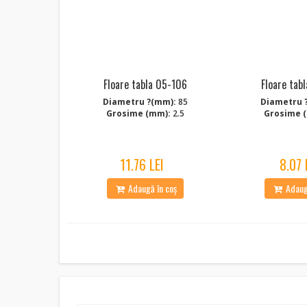
Floare tabla 05-106
Floare tab
Diametru ?(mm):
85
Diametru 
Grosime (mm):
2.5
Grosime 
11.76 LEI
8.07 
Adaugă în coș
Adaugă