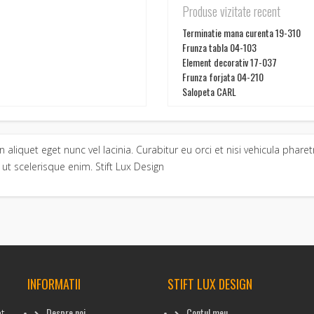
Produse vizitate recent
Terminatie mana curenta 19-310
Frunza tabla 04-103
Element decorativ 17-037
Frunza forjata 04-210
Salopeta CARL
an aliquet eget nunc vel lacinia. Curabitur eu orci et nisi vehicula p
s ut scelerisque enim. Stift Lux Design
INFORMATII
STIFT LUX DESIGN
Despre noi
Contul meu
at