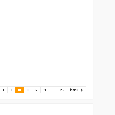
8
9
10
11
12
13
...
155
ÎNAINTE