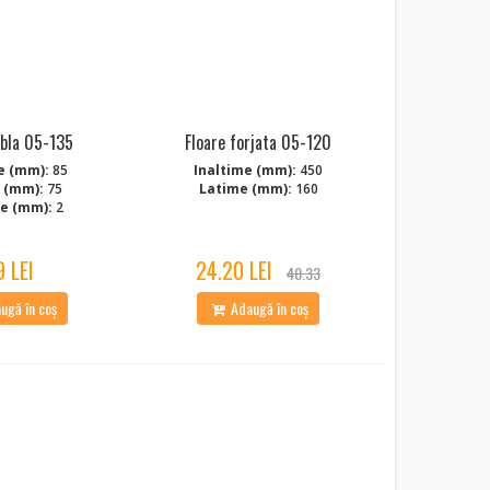
abla 05-135
Floare forjata 05-120
e (mm):
85
Inaltime (mm):
450
 (mm):
75
Latime (mm):
160
e (mm):
2
9 LEI
24.20 LEI
40.33
ugă în coș
Adaugă în coș