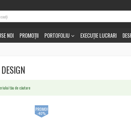
SE NOI
PROMOȚII
PORTOFOLIU
EXECUȚIE LUCRARI
DES
 DESIGN
riului tău de căutare
PROMO!
-40%