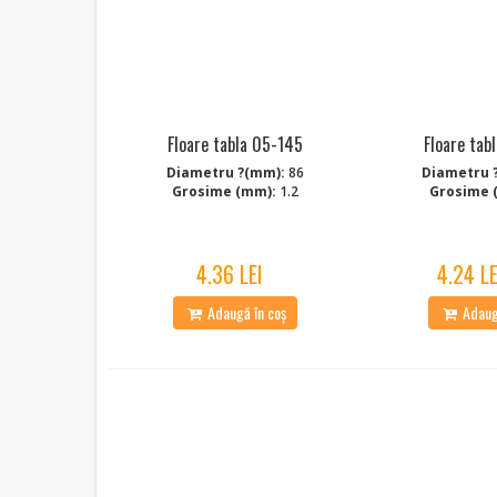
Floare tabla 05-145
Floare tab
Diametru ?(mm):
86
Diametru 
Grosime (mm):
1.2
Grosime 
4.36 LEI
4.24 LE
Adaugă în coș
Adaugă