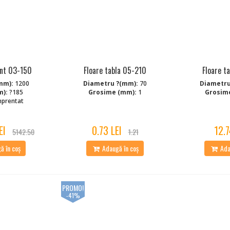
nt 03-150
Floare tabla 05-210
Floare t
mm):
1200
Diametru ?(mm):
70
Diametru
m):
?185
Grosime (mm):
1
Grosim
prentat
EI
0.73 LEI
12.7
5142.50
1.21
 în coș
Adaugă în coș
Ada
PROMO!
-41%