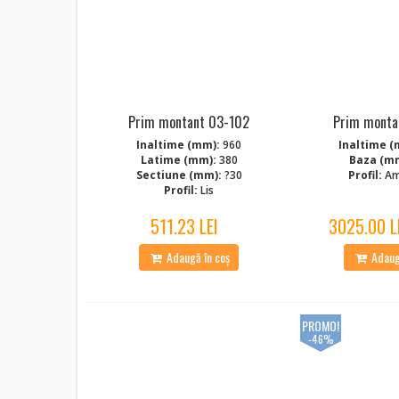
Prim montant 03-102
Prim monta
Inaltime (mm):
960
Inaltime (
Latime (mm):
380
Baza (m
Sectiune (mm):
?30
Profil:
Am
Profil:
Lis
511.23 LEI
3025.00 L
Adaugă în coș
Adaugă
PROMO!
-46%